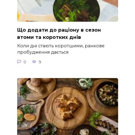
Що додати до раціону в сезон
втоми та коротких днів
Коли дні стають коротшими, ранкове
пробудження дається
0
9