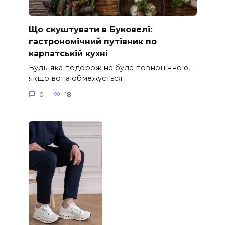
Що скуштувати в Буковелі:
гастрономічний путівник по
карпатській кухні
Будь-яка подорож не буде повноцінною,
якщо вона обмежується
0
18