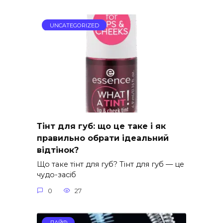
UNCATEGORIZED
Тінт для губ: що це таке і як
правильно обрати ідеальний
відтінок?
Що таке тінт для губ? Тінт для губ — це
чудо-засіб
0
27
ЛАЙФ