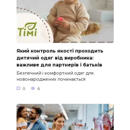
Який контроль якості проходить
дитячий одяг від виробника:
важливе для партнерів і батьків
Безпечний і комфортний одяг для
новонароджених починається
0
6