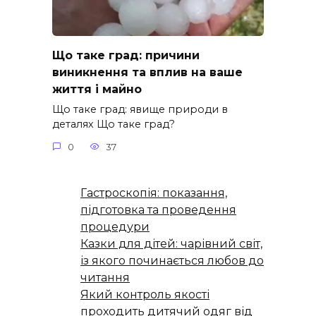
Що таке град: причини
виникнення та вплив на ваше
життя і майно
Що таке град: явище природи в
деталях Що таке град?
0
37
Гастроскопія: показання,
підготовка та проведення
процедури
Казки для дітей: чарівний світ,
із якого починається любов до
читання
Який контроль якості
проходить дитячий одяг від