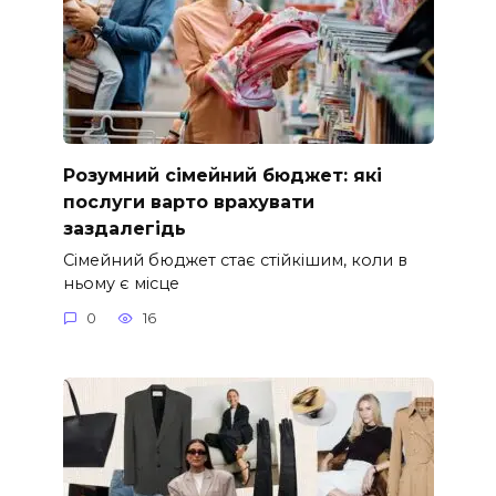
Розумний сімейний бюджет: які
послуги варто врахувати
заздалегідь
Сімейний бюджет стає стійкішим, коли в
ньому є місце
0
16