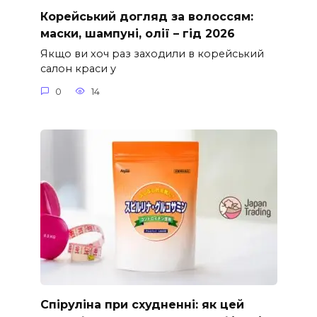
Корейський догляд за волоссям:
маски, шампуні, олії – гід 2026
Якщо ви хоч раз заходили в корейський
салон краси у
0
14
Спіруліна при схудненні: як цей