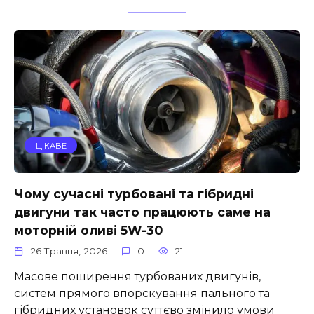
ЦІКАВЕ
Чому сучасні турбовані та гібридні
двигуни так часто працюють саме на
моторній оливі 5W-30
26 Травня, 2026
0
21
Масове поширення турбованих двигунів,
систем прямого впорскування пального та
гібридних установок суттєво змінило умови