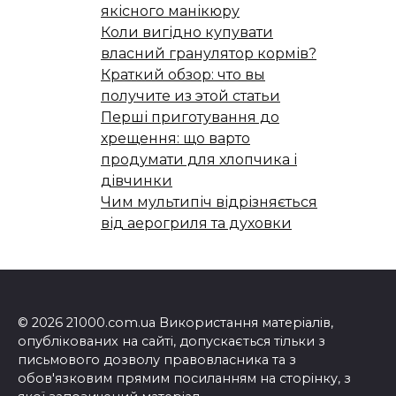
якісного манікюру
Коли вигідно купувати
власний гранулятор кормів?
Краткий обзор: что вы
получите из этой статьи
Перші приготування до
хрещення: що варто
продумати для хлопчика і
дівчинки
Чим мультипіч відрізняється
від аерогриля та духовки
© 2026 21000.com.ua Використання матеріалів,
опублікованих на сайті, допускається тільки з
письмового дозволу правовласника та з
обов'язковим прямим посиланням на сторінку, з