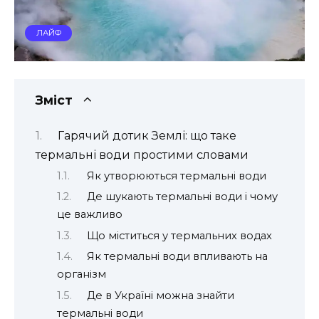
ЛАЙФ
Зміст
Гарячий дотик Землі: що таке
термальні води простими словами
Як утворюються термальні води
Де шукають термальні води і чому
це важливо
Що міститься у термальних водах
Як термальні води впливають на
організм
Де в Україні можна знайти
термальні води