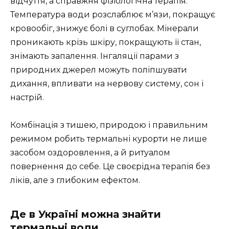
відчуття, а справжня фізіологічна терапія.
Температура води розслаблює м’язи, покращує
кровообіг, знижує болі в суглобах. Мінерали
проникають крізь шкіру, покращують її стан,
знімають запалення. Інгаляції парами з
природних джерел можуть поліпшувати
дихання, впливати на нервову систему, сон і
настрій.
Комбінація з тишею, природою і правильним
режимом робить термальні курорти не лише
засобом оздоровлення, а й ритуалом
повернення до себе. Це своєрідна терапія без
ліків, але з глибоким ефектом.
Де в Україні можна знайти
термальні води