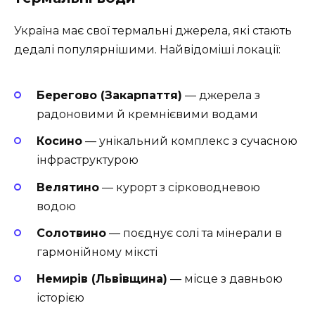
Україна має свої термальні джерела, які стають
дедалі популярнішими. Найвідоміші локації:
Берегово (Закарпаття)
— джерела з
радоновими й кремнієвими водами
Косино
— унікальний комплекс з сучасною
інфраструктурою
Велятино
— курорт з сірководневою
водою
Солотвино
— поєднує солі та мінерали в
гармонійному міксті
Немирів (Львівщина)
— місце з давньою
історією