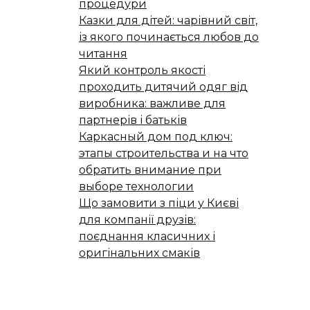
процедури
Казки для дітей: чарівний світ,
із якого починається любов до
читання
Який контроль якості
проходить дитячий одяг від
виробника: важливе для
партнерів і батьків
Каркасный дом под ключ:
этапы строительства и на что
обратить внимание при
выборе технологии
Що замовити з піци у Києві
для компанії друзів:
поєднання класичних і
оригінальних смаків