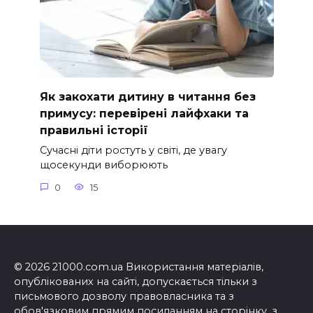
Як закохати дитину в читання без
примусу: перевірені лайфхаки та
правильні історії
Сучасні діти ростуть у світі, де увагу
щосекунди виборюють
0
15
© 2026 21000.com.ua Використання матеріалів,
опублікованих на сайті, допускається тільки з
письмового дозволу правовласника та з
обов'язковим прямим посиланням на сторінку, з