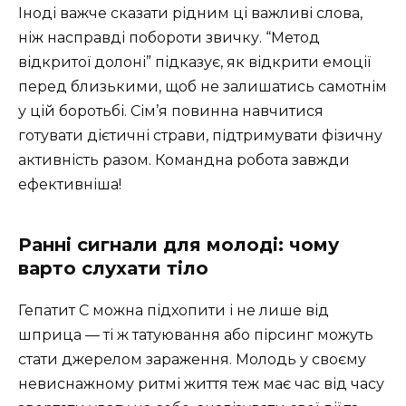
Іноді важче сказати рідним ці важливі слова,
ніж насправді побороти звичку. “Метод
відкритої долоні” підказує, як відкрити емоції
перед близькими, щоб не залишатись самотнім
у цій боротьбі. Сім’я повинна навчитися
готувати дієтичні страви, підтримувати фізичну
активність разом. Командна робота завжди
ефективніша!
Ранні сигнали для молоді: чому
варто слухати тіло
Гепатит C можна підхопити і не лише від
шприца — ті ж татуювання або пірсинг можуть
стати джерелом зараження. Молодь у своєму
невиснажному ритмі життя теж має час від часу