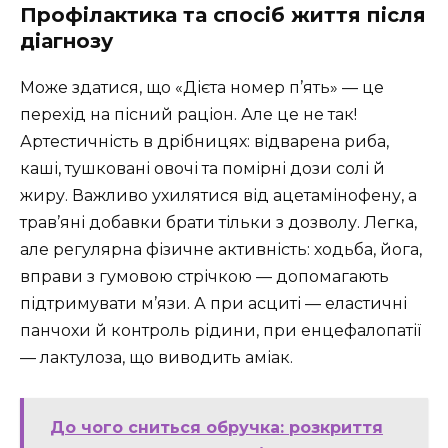
Профілактика та спосіб життя після
діагнозу
Може здатися, що «Дієта номер п’ять» — це
перехід на пісний раціон. Але це не так!
Артестичність в дрібницях: відварена риба,
каші, тушковані овочі та помірні дози солі й
жиру. Важливо ухилятися від ацетамінофену, а
трав’яні добавки брати тільки з дозволу. Легка,
але регулярна фізичне активність: ходьба, йога,
вправи з гумовою стрічкою — допомагають
підтримувати м’язи. А при асциті — еластичні
панчохи й контроль рідини, при енцефалопатії
— лактулоза, що виводить аміак.
До чого сниться обручка: розкриття