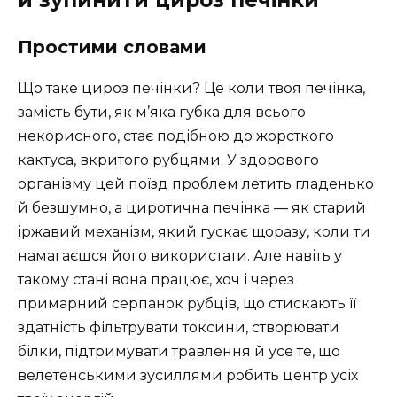
Простими словами
Що таке цироз печінки? Це коли твоя печінка,
замість бути, як м’яка губка для всього
некорисного, стає подібною до жорсткого
кактуса, вкритого рубцями. У здорового
організму цей поїзд проблем летить гладенько
й безшумно, а циротична печінка — як старий
іржавий механізм, який гускає щоразу, коли ти
намагаєшся його використати. Але навіть у
такому стані вона працює, хоч і через
примарний серпанок рубців, що стискають її
здатність фільтрувати токсини, створювати
білки, підтримувати травлення й усе те, що
велетенськими зусиллями робить центр усіх