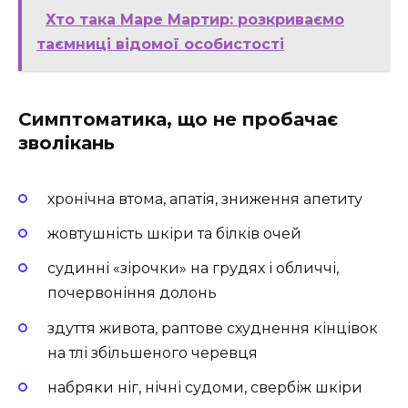
Хто така Маре Мартир: розкриваємо
таємниці відомої особистості
Симптоматика, що не пробачає
зволікань
хронічна втома, апатія, зниження апетиту
жовтушність шкіри та білків очей
судинні «зірочки» на грудях і обличчі,
почервоніння долонь
здуття живота, раптове схуднення кінцівок
на тлі збільшеного черевця
набряки ніг, нічні судоми, свербіж шкіри