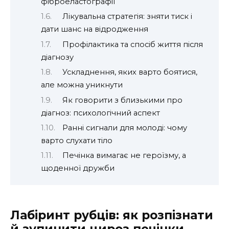
фіброеластографії
Лікувальна стратегія: зняти тиск і
дати шанс на відродження
Профілактика та спосіб життя після
діагнозу
Ускладнення, яких варто боятися,
але можна уникнути
Як говорити з близькими про
діагноз: психологічний аспект
Ранні сигнали для молоді: чому
варто слухати тіло
Печінка вимагає не героїзму, а
щоденної дружби
Лабіринт рубців: як розпізнати
й зупинити цироз печінки