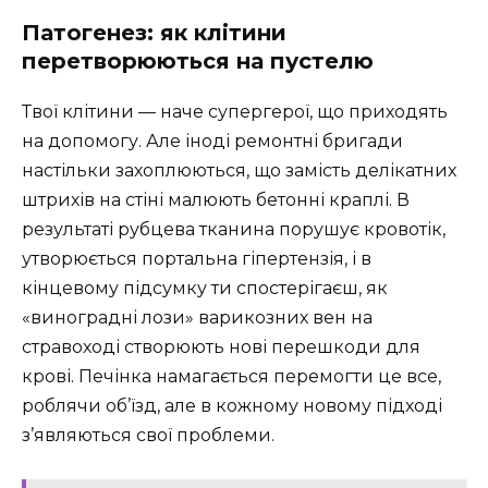
Патогенез: як клітини
перетворюються на пустелю
Твої клітини — наче супергерої, що приходять
на допомогу. Але іноді ремонтні бригади
настільки захоплюються, що замість делікатних
штрихів на стіні малюють бетонні краплі. В
результаті рубцева тканина порушує кровотік,
утворюється портальна гіпертензія, і в
кінцевому підсумку ти спостерігаєш, як
«виноградні лози» варикозних вен на
стравоході створюють нові перешкоди для
крові. Печінка намагається перемогти це все,
роблячи об’їзд, але в кожному новому підході
з’являються свої проблеми.