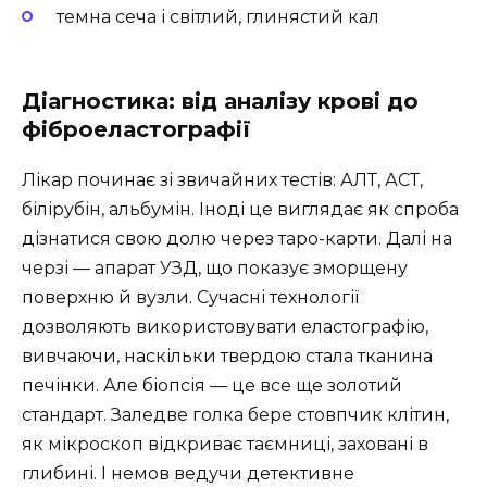
темна сеча і світлий, глинястий кал
Діагностика: від аналізу крові до
фіброеластографії
Лікар починає зі звичайних тестів: АЛТ, АСТ,
білірубін, альбумін. Іноді це виглядає як спроба
дізнатися свою долю через таро-карти. Далі на
черзі — апарат УЗД, що показує зморщену
поверхню й вузли. Сучасні технології
дозволяють використовувати еластографію,
вивчаючи, наскільки твердою стала тканина
печінки. Але біопсія — це все ще золотий
стандарт. Заледве голка бере стовпчик клітин,
як мікроскоп відкриває таємниці, заховані в
глибині. І немов ведучи детективне