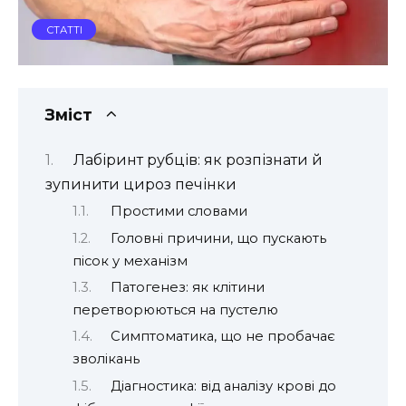
СТАТТІ
Зміст
Лабіринт рубців: як розпізнати й
зупинити цироз печінки
Простими словами
Головні причини, що пускають
пісок у механізм
Патогенез: як клітини
перетворюються на пустелю
Симптоматика, що не пробачає
зволікань
Діагностика: від аналізу крові до