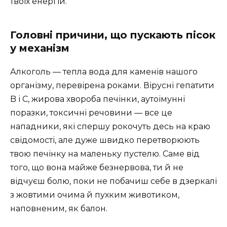
твоїх енергій.
Головні причини, що пускають пісок
у механізм
Алкоголь — тепла вода для каменів нашого
організму, перевірена роками. Вірусні гепатити
B і C, жирова хвороба печінки, аутоімунні
поразки, токсичні речовини — все це
нападники, які спершу рокочуть десь на краю
свідомості, але дуже швидко перетворюють
твою печінку на маленьку пустелю. Саме від
того, що вона майже безнервова, ти й не
відчуєш болю, поки не побачиш себе в дзеркалі
з жовтими очима й пухким животиком,
наповненим, як балон.