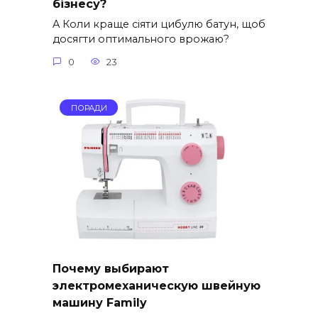
бізнесу?
A Коли краще сіяти цибулю батун, щоб
досягти оптимального врожаю?
0
23
ПОРАДИ
Почему выбирают
электромеханическую швейную
машину Family