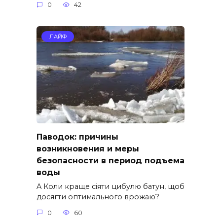
0
42
ЛАЙФ
Паводок: причины
возникновения и меры
безопасности в период подъема
воды
A Коли краще сіяти цибулю батун, щоб
досягти оптимального врожаю?
0
60