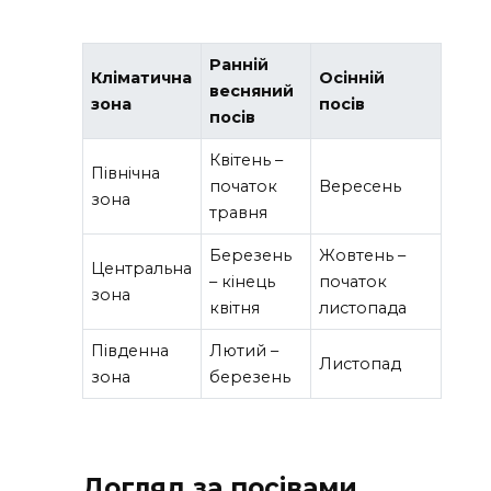
Ранній
Кліматична
Осінній
весняний
зона
посів
посів
Квітень –
Північна
початок
Вересень
зона
травня
Березень
Жовтень –
Центральна
– кінець
початок
зона
квітня
листопада
Південна
Лютий –
Листопад
зона
березень
Догляд за посівами