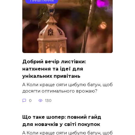
ПРИВІТАННЯ
Добрий вечір листівки:
натхнення та ідеї для
унікальних привітань
A Коли краще сіяти цибулю батун, щоб
досягти оптимального врожаю?
0
130
Що таке шопер: повний гайд
для новачків у світі покупок
A Коли краще сіяти цибулю батун, щоб