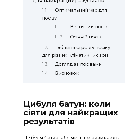
для найкращих результатів
Оптимальний час для
посіву
Весняний посів
Осінній посів
Таблиця строків посіву
для різних кліматичних зон
Догляд за посівами
Висновок
Цибуля батун: коли
сіяти для найкращих
результатів
Цибуля батун, або як її ще називають