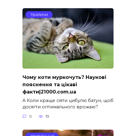
ТВАРИНИ
Чому коти муркочуть? Наукові
пояснення та цікаві
факти|21000.com.ua
A Коли краще сіяти цибулю батун, щоб
досягти оптимального врожаю?
0
19