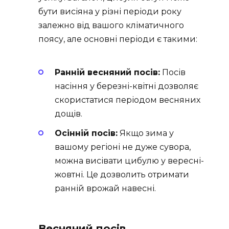
бути висіяна у різні періоди року
залежно від вашого кліматичного
поясу, але основні періоди є такими:
Ранній весняний посів:
Посів
насіння у березні-квітні дозволяє
скористатися періодом весняних
дощів.
Осінній посів:
Якщо зима у
вашому регіоні не дуже сувора,
можна висівати цибулю у вересні-
жовтні. Це дозволить отримати
ранній врожай навесні.
Весняний посів