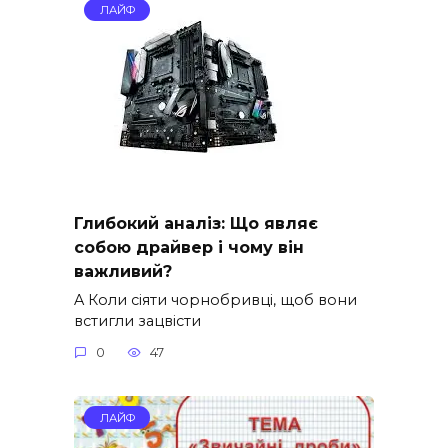
ЛАЙФ
Глибокий аналіз: Що являє
собою драйвер і чому він
важливий?
A Коли сіяти чорнобривці, щоб вони
встигли зацвісти
0
47
ЛАЙФ