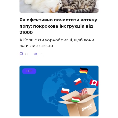
Як ефективно почистити котячу
попу: покрокова інструкція від
21000
A Коли сіяти чорнобривці, щоб вони
встигли зацвісти
0
55
LIFE