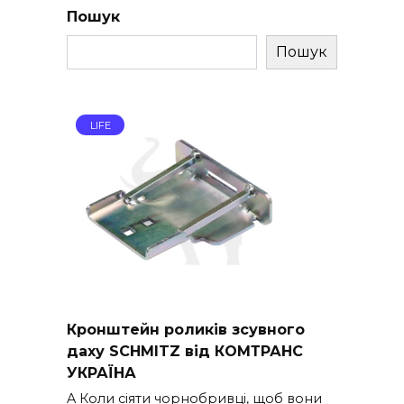
Пошук
Пошук
LIFE
Кронштейн роликів зсувного
даху SCHMITZ від КОМТРАНС
УКРАЇНА
A Коли сіяти чорнобривці, щоб вони