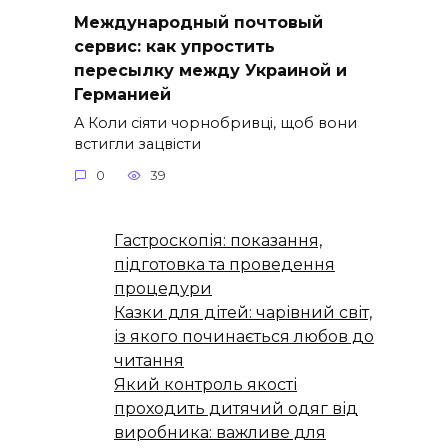
Международный почтовый
сервис: как упростить
пересылку между Украиной и
Германией
A Коли сіяти чорнобривці, щоб вони
встигли зацвісти
0
39
Гастроскопія: показання,
підготовка та проведення
процедури
Казки для дітей: чарівний світ,
із якого починається любов до
читання
Який контроль якості
проходить дитячий одяг від
виробника: важливе для