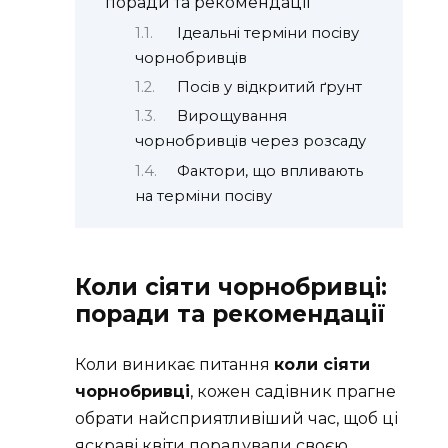
поради та рекомендації
Ідеальні терміни посіву
чорнобривців
Посів у відкритий ґрунт
Вирощування
чорнобривців через розсаду
Фактори, що впливають
на терміни посіву
Коли сіяти чорнобривці:
поради та рекомендації
Коли виникає питання
коли сіяти
чорнобривці
, кожен садівник прагне
обрати найсприятливіший час, щоб ці
яскраві квіти порадували своєю