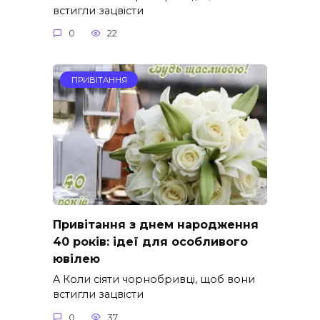
встигли зацвісти
0
22
ПРИВІТАННЯ
Привітання з днем народження
40 років: ідеї для особливого
ювілею
A Коли сіяти чорнобривці, щоб вони
встигли зацвісти
0
37