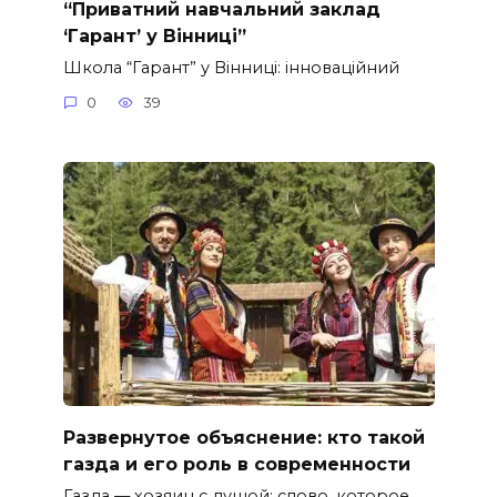
“Приватний навчальний заклад
‘Гарант’ у Вінниці”
Школа “Гарант” у Вінниці: інноваційний
0
39
Развернутое объяснение: кто такой
газда и его роль в современности
Газда — хозяин с душой: слово, которое