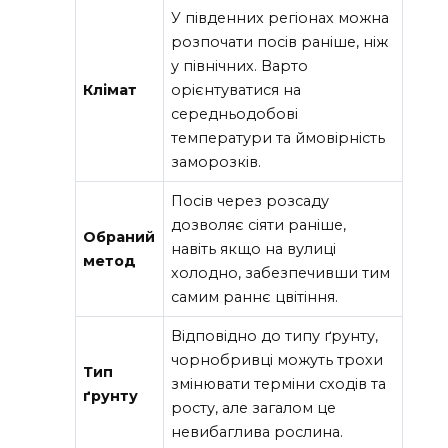
У південних регіонах можна
розпочати посів раніше, ніж
у північних. Варто
Клімат
орієнтуватися на
середньодобові
температури та ймовірність
заморозків.
Посів через розсаду
дозволяє сіяти раніше,
Обраний
навіть якщо на вулиці
метод
холодно, забезпечивши тим
самим раннє цвітіння.
Відповідно до типу ґрунту,
чорнобривці можуть трохи
Тип
змінювати терміни сходів та
ґрунту
росту, але загалом це
невибаглива рослина.