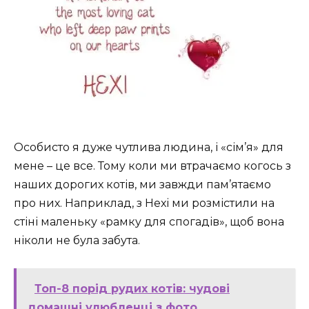
Особисто я дуже чутлива людина, і «сім’я» для
мене – це все. Тому коли ми втрачаємо когось з
наших дорогих котів, ми завжди пам’ятаємо
про них. Наприклад, з Hexi ми розмістили на
стіні маленьку «рамку для спогадів», щоб вона
ніколи не була забута.
Топ-8 порід рудих котів: чудові
домашні улюбленці з фото