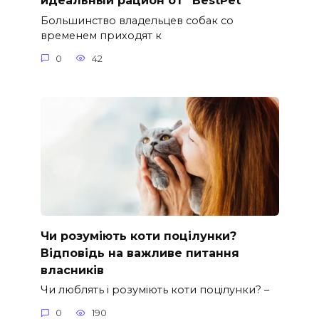
идеальный рацион от “BestPet”
Большинство владельцев собак со
временем приходят к
0
42
Чи розуміють коти поцілунки?
Відповідь на важливе питання
власників
Чи люблять і розуміють коти поцілунки? –
0
190