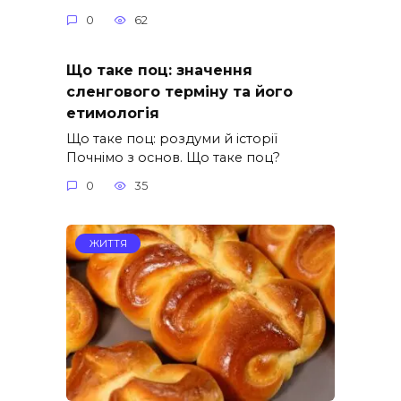
0
62
Що таке поц: значення
сленгового терміну та його
етимологія
Що таке поц: роздуми й історії
Почнімо з основ. Що таке поц?
0
35
ЖИТТЯ