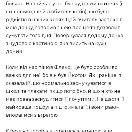
боляче. На той час у неї був чудовий вчитель (і
лишенько, ще й любитель котів), що було
рідкістю в наших краях. Цей вчитель заспокоїв
мою дочку, говорив з нею про це та дозволив
сумувати того дня. Повернулася додому дочка
з чудовою картиною, яка висить на кухні
донині.
Коли від нас пішов Флексі, це було особливо
важко для неї, бо він був ЇЇ котом. Як і раніше, я
сказала їй, що нормально засмучуватися в
школі та плакати, якщо потрібно, й що ніхто не
має права заснудитися її почуттями. На щастя, її
найкраща подруга підтримала її, і вони разом
впоралися з втратою.
Є безліч способів впоратися зі втратою, але