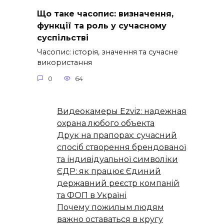
Що таке часопис: визначення,
функції та роль у сучасному
суспільстві
Часопис: історія, значення та сучасне
використання
0
64
Видеокамеры Ezviz: надежная
охрана любого объекта
Друк на прапорах: сучасний
спосіб створення брендованої
та індивідуальної символіки
ЄДР: як працює Єдиний
державний реєстр компаній
та ФОП в Україні
Почему пожилым людям
важно оставаться в кругу