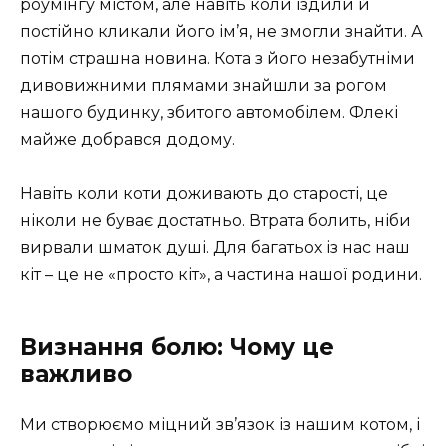
роумінгу містом, але навіть коли їздили й
постійно кликали його ім’я, не змогли знайти. А
потім страшна новина. Кота з його незабутніми
дивовижними плямами знайшли за рогом
нашого будинку, збитого автомобілем. Флекі
майже добрався додому.
Навіть коли коти доживають до старості, це
ніколи не буває достатньо. Втрата болить, ніби
вирвали шматок душі. Для багатьох із нас наш
кіт – це не «просто кіт», а частина нашої родини.
Визнання болю: Чому це
важливо
Ми створюємо міцний зв’язок із нашим котом, і