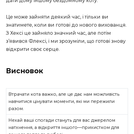
дати дому іншому бездомному коту.
Це може зайняти деякий час, і тільки ви
знатимете, коли ви готові до нового вихованця.
З Хексі це зайняло значний час, але потім
з’явився Флексі, і ми зрозуміли, що готові знову
відкрити своє серце.
Висновок
Втрачати кота важко, але це дає нам можливість
навчитися цінувати моменти, які ми пережили
разом.
Нехай ваші спогади стануть для вас джерелом
натхнення, а відкриття іншого—прихистком для