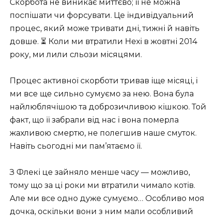
Скорбота не виникає миттєво; її не можна
поспішати чи форсувати. Це індивідуальний
процес, який може тривати дні, тижні й навіть
довше. ⏳ Коли ми втратили Hexi в жовтні 2014
року, ми лили сльози місяцями.
Процес активної скорботи тривав іще місяці, і
ми все ще сильно сумуємо за нею. Вона була
найлюблячішою та доброзичливою кішкою. Той
факт, що її забрали від нас і вона померла
жахливою смертю, не полегшив наше смуток.
Навіть сьогодні ми пам’ятаємо її.
З Флекі це зайняло менше часу — можливо,
тому що за ці роки ми втратили чимало котів.
Але ми все одно дуже сумуємо… Особливо моя
дочка, оскільки вони з ним мали особливий