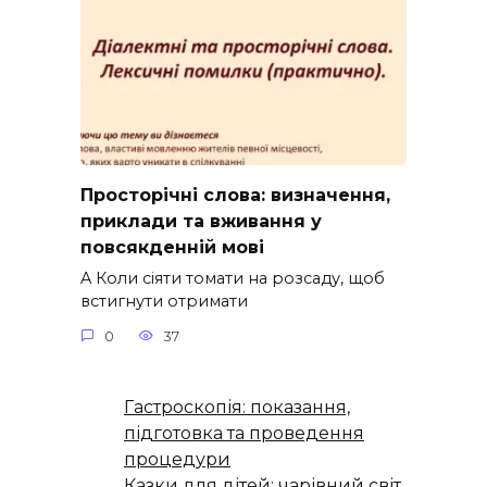
Просторічні слова: визначення,
приклади та вживання у
повсякденній мові
A Коли сіяти томати на розсаду, щоб
встигнути отримати
0
37
Гастроскопія: показання,
підготовка та проведення
процедури
Казки для дітей: чарівний світ,