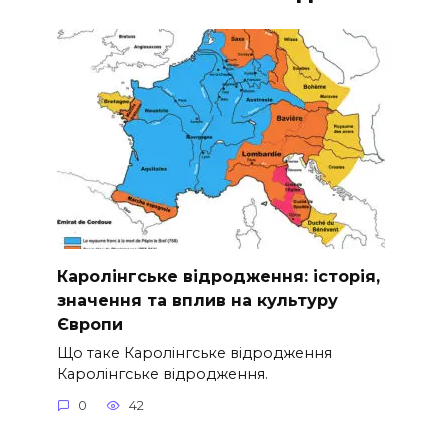
Каролінгське відродження: історія,
значення та вплив на культуру
Європи
Що таке Каролінгське відродження
Каролінгське відродження.
0
42