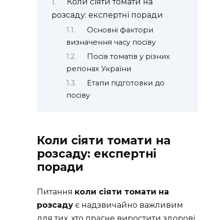
Коли сіяти томати на
розсаду: експертні поради
Основні фактори
визначення часу посіву
Посів томатів у різних
регіонах України
Етапи підготовки до
посіву
Коли сіяти томати на
розсаду: експертні
поради
Питання
коли сіяти томати на
розсаду
є надзвичайно важливим
для тих, хто прагне виростити здорові