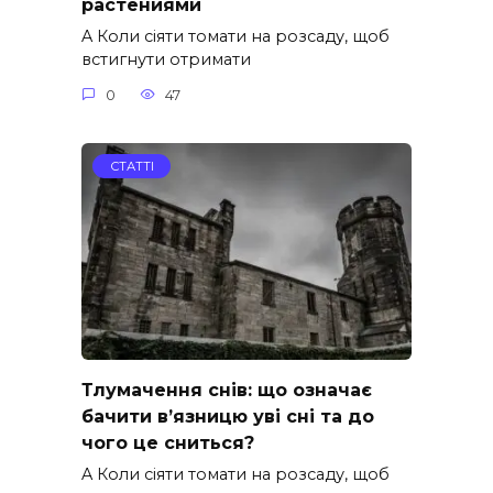
растениями
A Коли сіяти томати на розсаду, щоб
встигнути отримати
0
47
СТАТТІ
Тлумачення снів: що означає
бачити в’язницю уві сні та до
чого це сниться?
A Коли сіяти томати на розсаду, щоб