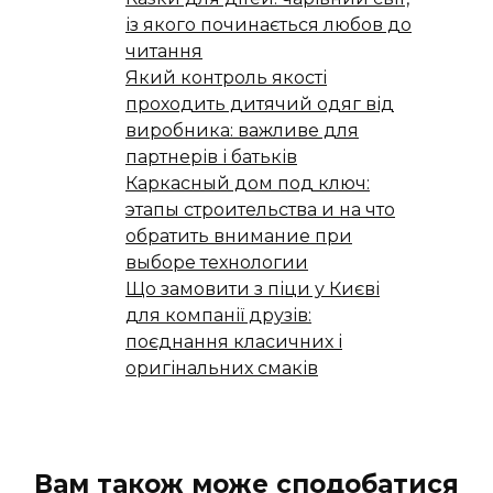
із якого починається любов до
читання
Який контроль якості
проходить дитячий одяг від
виробника: важливе для
партнерів і батьків
Каркасный дом под ключ:
этапы строительства и на что
обратить внимание при
выборе технологии
Що замовити з піци у Києві
для компанії друзів:
поєднання класичних і
оригінальних смаків
Вам також може сподобатися