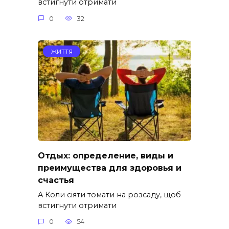
встигнути отримати
0
32
ЖИТТЯ
Отдых: определение, виды и
преимущества для здоровья и
счастья
A Коли сіяти томати на розсаду, щоб
встигнути отримати
0
54