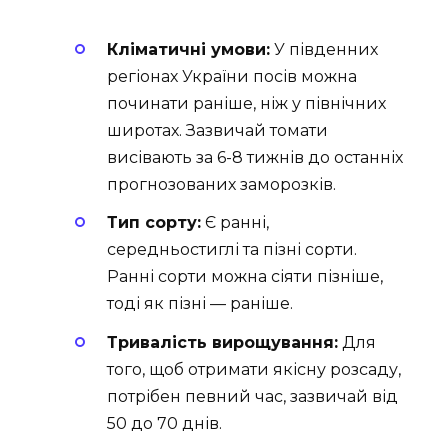
Кліматичні умови:
У південних
регіонах України посів можна
починати раніше, ніж у північних
широтах. Зазвичай томати
висівають за 6-8 тижнів до останніх
прогнозованих заморозків.
Тип сорту:
Є ранні,
середньостиглі та пізні сорти.
Ранні сорти можна сіяти пізніше,
тоді як пізні — раніше.
Тривалість вирощування:
Для
того, щоб отримати якісну розсаду,
потрібен певний час, зазвичай від
50 до 70 днів.