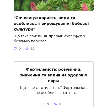
“Сочевиця: користь, види та
особливості вирощування бобової
культури”
Що таке сочевиця: древній суперфуд з
безліччю переваг
0
50
Фертильність: розуміння,
значення та вплив на здоров’я
пары
Що таке фертильність? Фертильність
— це особлива здатність
0
11