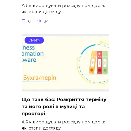
A Як вирощувати розсаду помідорів:
які етапи догляду
0
34
ЛАЙФ
Що таке бас: Розкриття терміну
та його ролі в музиці та
просторі
A Як вирощувати розсаду помідорів:
які етапи догляду