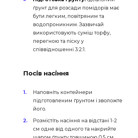
ґрунт для розсади помідорів має
бути легким, повітряним та
водопроникним. Зазвичай
використовують суміш торфу,
перегною та піску у
співвідношенні 3:2:1.
Посів насіння
Наповніть контейнери
підготовленим ґрунтом і зволожте
його.
Розмістіть насіння на відстані 1-2
см одне від одного та накрийте
шаром ґрунту товщиною 0,5 см.