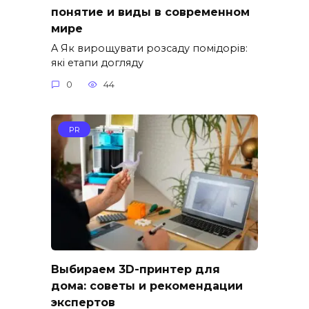
понятие и виды в современном
мире
A Як вирощувати розсаду помідорів:
які етапи догляду
0
44
PR
Выбираем 3D-принтер для
дома: советы и рекомендации
экспертов