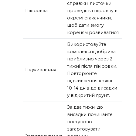
справжні листочки,
Пікіровка
проведіть пікіровку в
окремі стаканчики,
щоб дати змогу
кореням розвиватися.
Використовуйте
комплексні добрива
приблизно через 2
тижні після пікіровки.
Підживлення
Повторюйте
підживлення кожні
10-14 днів до висадки
у відкритий ґрунт.
За два тижні до
висадки починайте
поступово
загартовувати