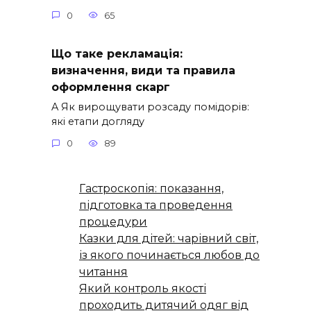
0
65
Що таке рекламація:
визначення, види та правила
оформлення скарг
A Як вирощувати розсаду помідорів:
які етапи догляду
0
89
Гастроскопія: показання,
підготовка та проведення
процедури
Казки для дітей: чарівний світ,
із якого починається любов до
читання
Який контроль якості
проходить дитячий одяг від