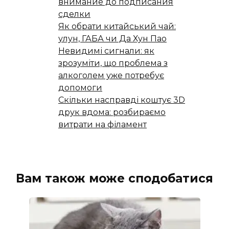
внимание до подписания
сделки
Як обрати китайський чай:
улун, ГАБА чи Да Хун Пао
Невидимі сигнали: як
зрозуміти, що проблема з
алкоголем уже потребує
допомоги
Скільки насправді коштує 3D
друк вдома: розбираємо
витрати на філамент
Вам також може сподобатися