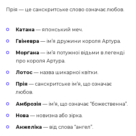
Прія — це санскритське слово означає любов.
Катана
— японський меч.
Гвіневра
— ім’я дружини короля Артура.
Морґана
— ім’я потужної відьми в легенді
про короля Артура.
Лотос
— назва шикарної квітки.
Прія
— санскритське ім’я, що означає
любов.
Амброзія
— ім’я, що означає “божественна”.
Нова
— новизна або зірка.
Анжеліка
— від слова “ангел”.