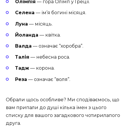
Олімпія
— гора Олімп у Греції.
Селена
— ім’я богині місяця.
Луна
— місяць.
Йоланда
— квітка.
Валда
— означає “хоробра”.
Талія
— небесна роса.
Тадж
— корона.
Реза
— означає “воля”.
Обрали щось особливе? Ми сподіваємось, що
вам припали до душі кілька імен з цього
списку для вашого загадкового чотирилапого
друга.