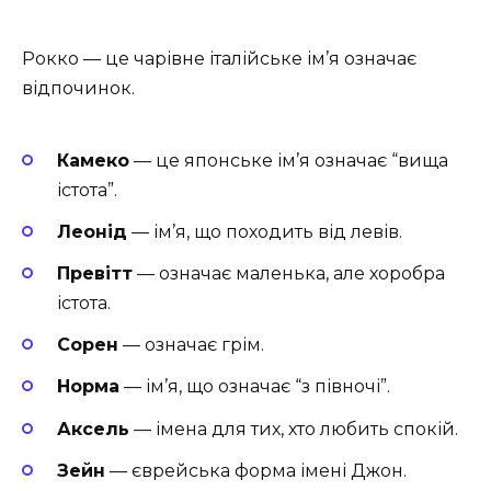
Рокко — це чарівне італійське ім’я означає
відпочинок.
Камеко
— це японське ім’я означає “вища
істота”.
Леонід
— ім’я, що походить від левів.
Превітт
— означає маленька, але хоробра
істота.
Сорен
— означає грім.
Норма
— ім’я, що означає “з півночі”.
Аксель
— імена для тих, хто любить спокій.
Зейн
— єврейська форма імені Джон.