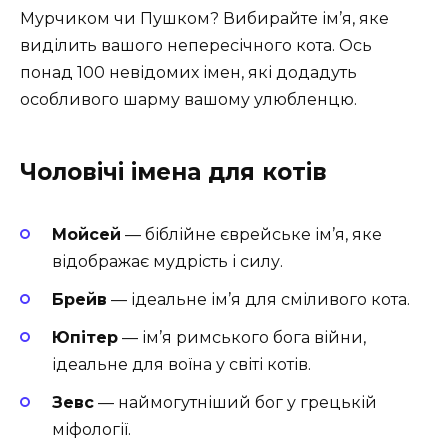
Мурчиком чи Пушком? Вибирайте ім’я, яке
виділить вашого непересічного кота. Ось
понад 100 невідомих імен, які додадуть
особливого шарму вашому улюбленцю.
Чоловічі імена для котів
Мойсей
— біблійне єврейське ім’я, яке
відображає мудрість і силу.
Брейв
— ідеальне ім’я для сміливого кота.
Юпітер
— ім’я римського бога війни,
ідеальне для воїна у світі котів.
Зевс
— наймогутніший бог у грецькій
міфології.