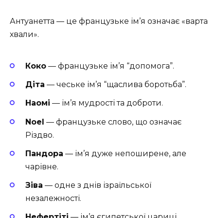
Антуанетта — це французьке ім’я означає «варта
хвали».
Коко
— французьке ім’я “допомога”.
Діта
— чеське ім’я “щаслива боротьба”.
Наомі
— ім’я мудрості та доброти.
Noel
— французьке слово, що означає
Різдво.
Пандора
— ім’я дуже непоширене, але
чарівне.
Зіва
— одне з днів ізраїльської
незалежності.
Нефертіті
— ім’я єгипетської цариці.