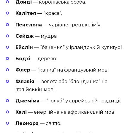
Донді
— королівська особа.
Калітея
— “краса”.
Пенелопа
— чарівне грецьке ім’я.
Сейдж
— мудра.
Ейслін
— “бачення” у ірландській культурі.
Бодхі
— дерево.
Флер
— “квітка” на французькій мові.
Флавія
— золота або “блондинка” на
італійській мові.
Джеміма
— “голуб” у єврейській традиції.
Калі
— енергійна на африканській мові.
Леонора
— світло.