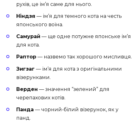
рухів, це ім’я саме для нього.
Ніндзя
— ім’я для темного кота на честь
японського воїна.
Самурай
— ще одне потужне японське ім’я
для кота.
Раптор
— назвемо так хорошого мисливця.
Зигзаг
— ім’я для кота з оригінальними
візерунками.
Верден
— значення “зелений” для
черепахових котів.
Панда
— чорний-білий візерунок, як у
панд.