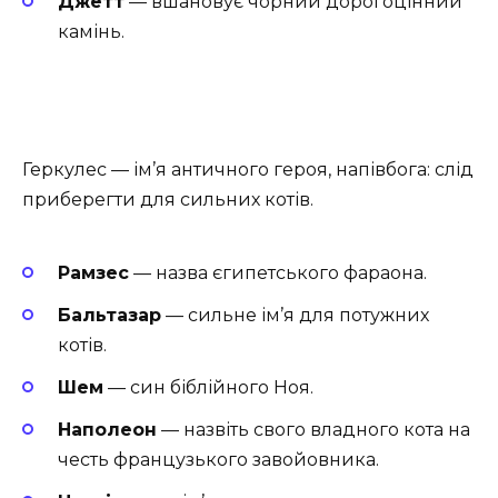
Джетт
— вшановує чорний дорогоцінний
камінь.
Геркулес — ім’я античного героя, напівбога: слід
приберегти для сильних котів.
Рамзес
— назва єгипетського фараона.
Бальтазар
— сильне ім’я для потужних
котів.
Шем
— син біблійного Ноя.
Наполеон
— назвіть свого владного кота на
честь французького завойовника.