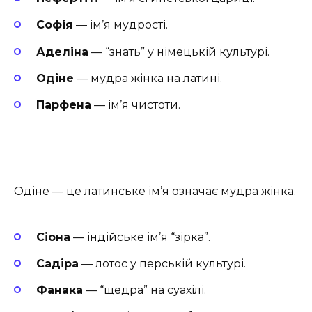
Софія
— ім’я мудрості.
Аделіна
— “знать” у німецькій культурі.
Одіне
— мудра жінка на латині.
Парфена
— ім’я чистоти.
Одіне — це латинське ім’я означає мудра жінка.
Сіона
— індійське ім’я “зірка”.
Садіра
— лотос у перській культурі.
Фанака
— “щедра” на суахілі.