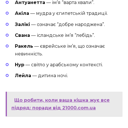
Антуанетта
— ім’я “варта хвали”.
Акіла
— мудра у єгипетській традиції.
Залікі
— означає “добре народжена”.
Свана
— ісландське ім’я “лебідь”.
Ракель
— єврейське ім’я, що означає
невинність.
Нур
— світло у арабському контексті.
Лейла
— дитина ночі.
Що робити, коли ваша кішка жує все
підряд: поради від 21000.com.ua