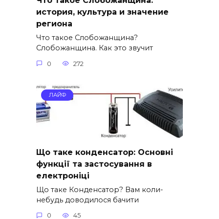
Что такое Слобожанщина:
история, культура и значение
региона
Что такое Слобожанщина?
Слобожанщина. Как это звучит
0
272
ЛАЙФ
Що таке конденсатор: Основні
функції та застосування в
електроніці
Що таке Конденсатор? Вам коли-
небудь доводилося бачити
0
45