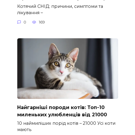
Котячий СНІД: причини, симптоми та
лікування –
0
169
Найгарніші породи котів: Топ-10
миленьких улюбленців від 21000
10 наймиліших порід котів – 21000 Усі коти
мають