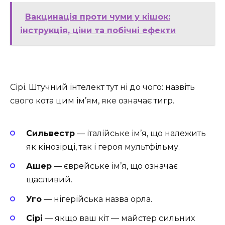
Вакцинація проти чуми у кішок:
інструкція, ціни та побічні ефекти
Сірі. Штучний інтелект тут ні до чого: назвіть
свого кота цим ім’ям, яке означає тигр.
Сильвестр
— італійське ім’я, що належить
як кінозірці, так і героя мультфільму.
Ашер
— єврейське ім’я, що означає
щасливий.
Уго
— нігерійська назва орла.
Сірі
— якщо ваш кіт — майстер сильних