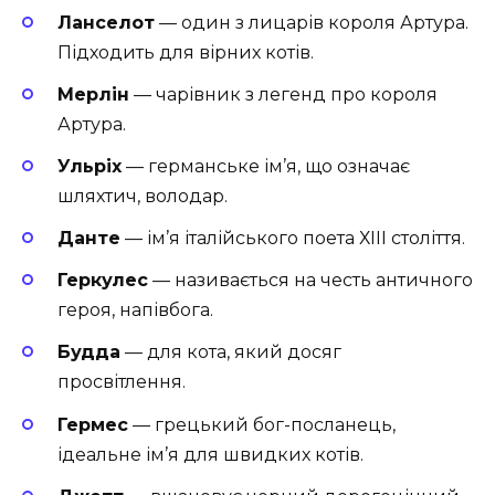
Ланселот
— один з лицарів короля Артура.
Підходить для вірних котів.
Мерлін
— чарівник з легенд про короля
Артура.
Ульріх
— германське ім’я, що означає
шляхтич, володар.
Данте
— ім’я італійського поета ХІІІ століття.
Геркулес
— називається на честь античного
героя, напівбога.
Будда
— для кота, який досяг
просвітлення.
Гермес
— грецький бог-посланець,
ідеальне ім’я для швидких котів.