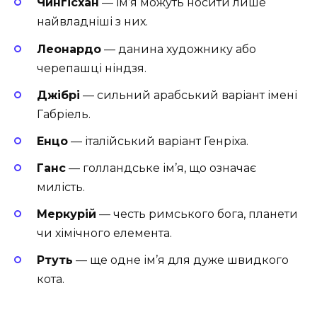
Чингісхан
— ім’я можуть носити лише
найвладніші з них.
Леонардо
— данина художнику або
черепашці ніндзя.
Джібрі
— сильний арабський варіант імені
Габріель.
Енцо
— італійський варіант Генріха.
Ганс
— голландське ім’я, що означає
милість.
Меркурій
— честь римського бога, планети
чи хімічного елемента.
Ртуть
— ще одне ім’я для дуже швидкого
кота.