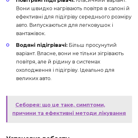
Повітряні підігрівачі:
Класичний варіант.
Вони швидко нагрівають повітря в салоні й
ефективні для підігріву середнього розміру
авто. Випускаються для легковушок і
вантажівок.
Водяні підігрівачі:
Більш просунутий
варіант. Власне, вони не тільки зігрівають
повітря, але й рідину в системах
охолодження і підігріву. Ідеально для
великих авто.
Себорея: що це таке, симптоми,
причини та ефективні методи лікування