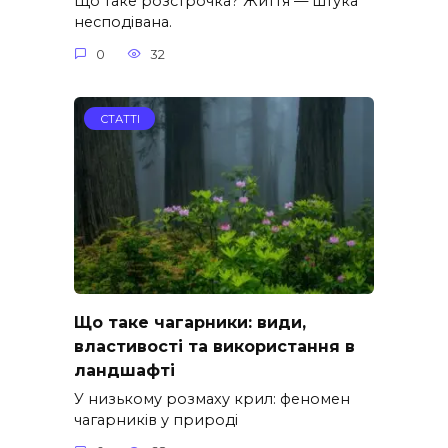
Що таке розстрочка? Життя — штука
несподівана.
0
32
СТАТТІ
Що таке чагарники: види,
властивості та використання в
ландшафті
У низькому розмаху крил: феномен
чагарників у природі