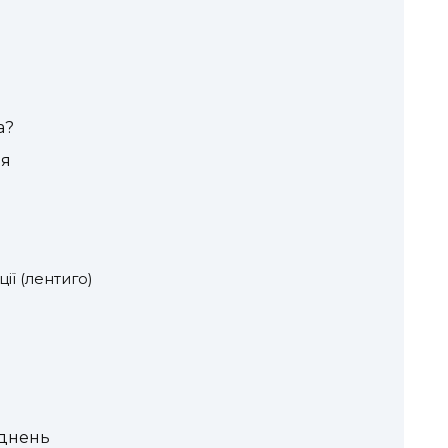
а?
ня
ії (лентиго)
аднень