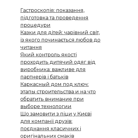
Гастроскопія: показання,
підготовка та проведення
процедури
Казки для дітей: чарівний світ,
із якого починається любов до
читання
Який контроль якості
проходить дитячий одяг від
виробника: важливе для
партнерів і батьків
Каркасный дом под ключ:
этапы строительства и на что
обратить внимание при
выборе технологии
Що замовити з піци у Києві
для компанії друзів:
поєднання класичних і
оригінальних смаків