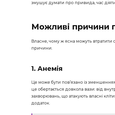
змушує думати про привида, час діяти
Можливі причини 
Власне, чому ж ясна можуть втратити с
причини.
1. Анемія
Це може бути пов’язано із зменшенням 
це обертається довкола вази: від внут
захворювань, що атакують власні клітин
додаток.