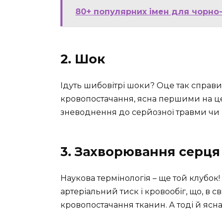
80+ популярних імен для чорно-б
2. Шок
Ідуть шибовітрі шоки? Оце так справи!
кровопостачання, ясна першими на це
зневоднення до серйозної травми чи і
3. Захворювання серця
Наукова термінологія – ще той клубок
артеріальний тиск і кровообіг, що, в с
кровопостачання тканин. А тоді й ясн