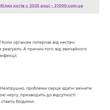
ілих котів у 2025 році - 21000.com.ua
 Коли організм потерпає від нестачі
 реагують. А причин того: від звичайного
нфекції.
! Незітрушно, проблеми серця здатні змінити
вою чергу, призводить до відсутності
а стають блідими.