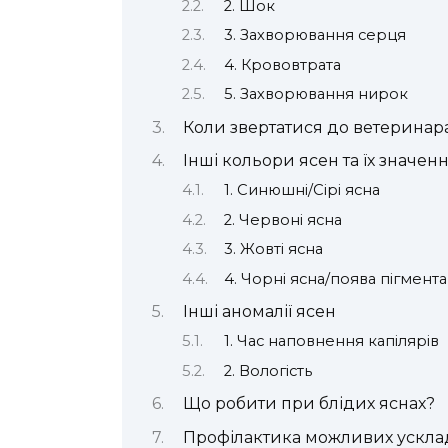
2. Шок
3. Захворювання серця
4. Крововтрата
5. Захворювання нирок
Коли звертатися до ветеринар
Інші кольори ясен та їх значен
1. Синюшні/Сірі ясна
2. Червоні ясна
3. Жовті ясна
4. Чорні ясна/поява пігментац
Інші аномалії ясен
1. Час наповнення капілярів
2. Вологість
Що робити при блідих яснах?
Профілактика можливих ускл