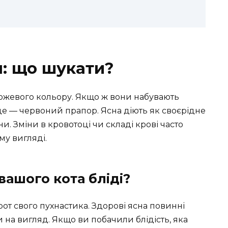
н: що шукати?
рожевого кольору. Якщо ж вони набувають
, це — червоний прапор. Ясна діють як своєрідне
и. Зміни в кровотоці чи складі крові часто
му вигляді.
вашого кота бліді?
 рот свого пухнастика. Здорові ясна повинні
 на вигляд. Якщо ви побачили блідість, яка