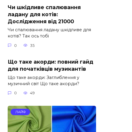
Чи шкідливе спалювання
ладану для котів:
Дослідження від 21000
Чи спалювання ладану шкідливе для
котів? Так ось тобі
0
35
Що таке акорди: повний гайд
для початківців музикантів
Що таке акорди: Заглиблення у
музичний світ Що таке акорди?
0
49
ЛАЙФ