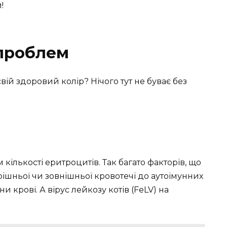
!
проблем
вій здоровий колір? Нічого тут не буває без
кількості еритроцитів. Так багато факторів, що
рішньої чи зовнішньої кровотечі до аутоімунних
и крові. А вірус лейкозу котів (FeLV) на