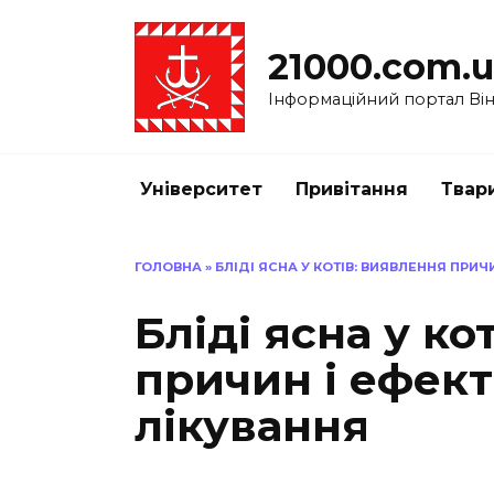
Перейти
до
21000.com.
вмісту
Інформаційний портал Вінн
Університет
Привітання
Твар
ГОЛОВНА
»
БЛІДІ ЯСНА У КОТІВ: ВИЯВЛЕННЯ ПРИЧ
Бліді ясна у ко
причин і ефек
лікування