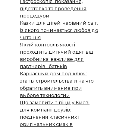
Гастроскопія: показання,
підготовка та проведення
процедури
Казки для дітей: чарівний світ,
із якого починається любов до
читання
Який контроль якості
проходить дитячий одяг від
виробника: важливе для
партнерів і батьків
Каркасный дом под ключ:
этапы строительства и на что
обратить внимание при
выборе технологии
Що замовити з піци у Києві
для компанії друзів:
поєднання класичних і
оригінальних смаків