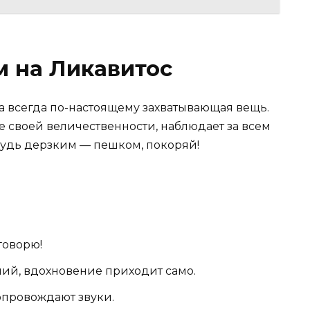
м на Ликавитос
 всегда по-настоящему захватывающая вещь.
 своей величественности, наблюдает за всем
будь дерзким — пешком, покоряй!
говорю!
чий, вдохновение приходит само.
опровождают звуки.