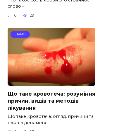
слово –
0
29
ЛАЙФ
Що таке кровотеча: розуміння
причин, видів та методів
лікування
Що таке кровотеча: огляд, причини та
перша допомога