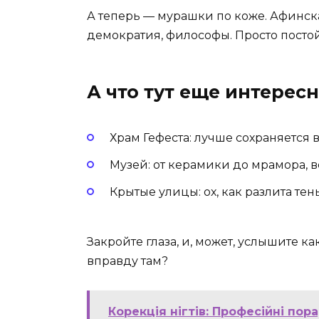
А теперь — мурашки по коже. Афинская
демократия, философы. Просто посто
А что тут еще интерес
Храм Гефеста: лучше сохраняется 
Музей: от керамики до мрамора, вс
Крытые улицы: ох, как разлита тен
Закройте глаза, и, может, услышите ка
вправду там?
Корекція нігтів: Професійні по