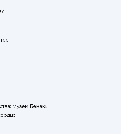
а?
тос
ства: Музей Бенаки
 сердце