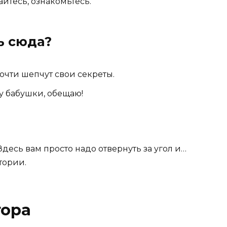
йтесь, ознакомьтесь.
ь сюда?
очти шепчут свои секреты.
у бабушки, обещаю!
 Здесь вам просто надо отвернуть за угол и…
тории.
гора