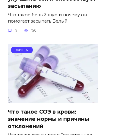
засыпанию
Что такое белый шум и почему он
помогает засыпать Белый
0
36
ЖИТТЯ
Что такое СОЭ в крови:
значение нормы и причины
отклонений
Что такое соэ в крови Это странное