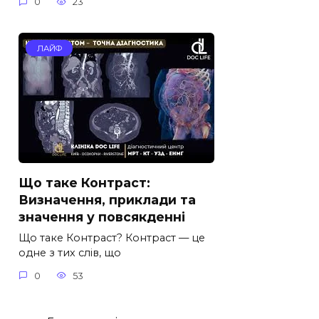
0
23
ЛАЙФ
Що таке Контраст:
Визначення, приклади та
значення у повсякденні
Що таке Контраст? Контраст — це
одне з тих слів, що
0
53