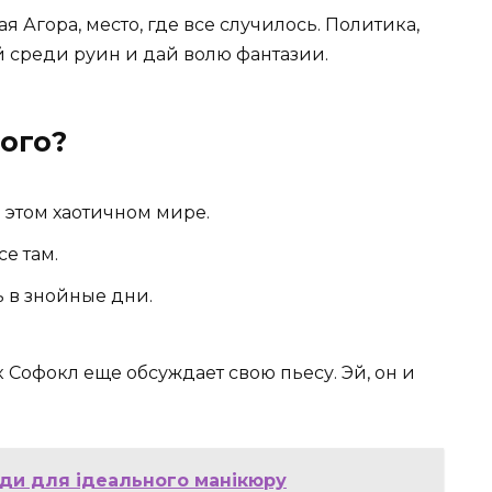
 Агора, место, где все случилось. Политика,
й среди руин и дай волю фантазии.
ного?
в этом хаотичном мире.
е там.
ь в знойные дни.
к Софокл еще обсуждает свою пьесу. Эй, он и
ради для ідеального манікюру