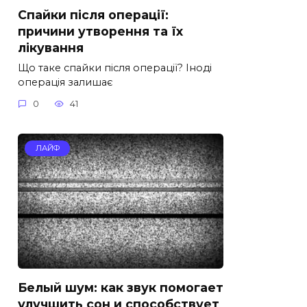
Спайки після операції:
причини утворення та їх
лікування
Що таке спайки після операції? Іноді
операція залишає
0
41
ЛАЙФ
Белый шум: как звук помогает
улучшить сон и способствует