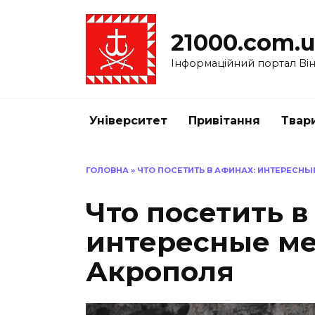
Перейти
до
21000.com.
вмісту
Інформаційний портал Вінн
Університет
Привітання
Твар
ГОЛОВНА
»
ЧТО ПОСЕТИТЬ В АФИНАХ: ИНТЕРЕСН
Что посетить в
интересные м
Акрополя