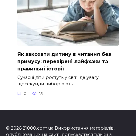
Як закохати дитину в читання без
примусу: перевірені лайфхаки та
правильні історії
Сучасні діти ростуть у світі, де увагу
щосекунди виборюють
0
15
© 2026 21000.com.ua Використання матеріалів,
опублікованих на сайті, допускається тільки з