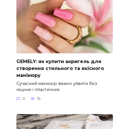
GEMELY: як купити акригель для
створення стильного та якісного
манікюру
Сучасний манікюр важко уявити без
міцних і пластичних
0
15