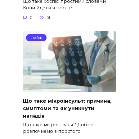
Що таке хоспіс: простими словами
Коли йдеться про те
0
51
ЛАЙФ
Що таке мікроінсульт: причина,
симптоми та як уникнути
нападів
Що таке мікроінсульт? Добре,
розпочнемо з простого.