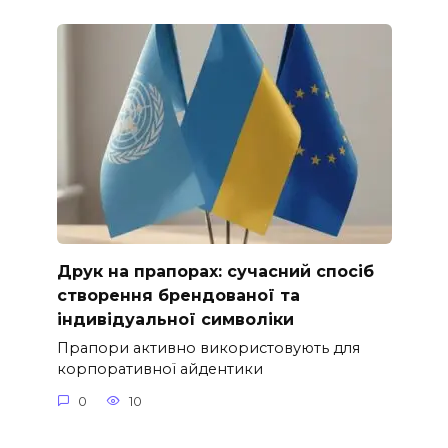
Друк на прапорах: сучасний спосіб
створення брендованої та
індивідуальної символіки
Прапори активно використовують для
корпоративної айдентики
0
10