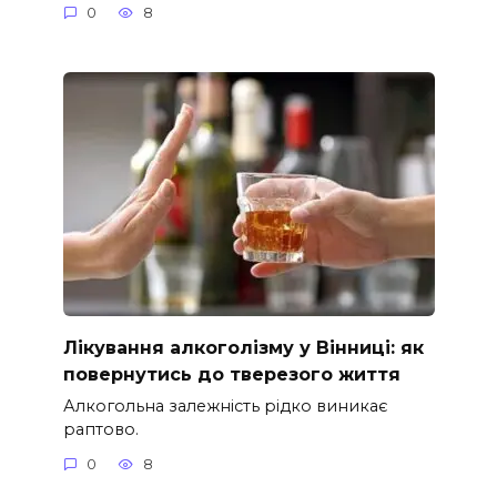
0
8
Лікування алкоголізму у Вінниці: як
повернутись до тверезого життя
Алкогольна залежність рідко виникає
раптово.
0
8