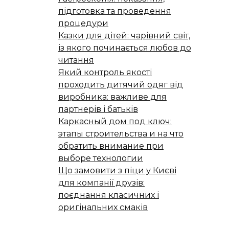
підготовка та проведення
процедури
Казки для дітей: чарівний світ,
із якого починається любов до
читання
Який контроль якості
проходить дитячий одяг від
виробника: важливе для
партнерів і батьків
Каркасный дом под ключ:
этапы строительства и на что
обратить внимание при
выборе технологии
Що замовити з піци у Києві
для компанії друзів:
поєднання класичних і
оригінальних смаків