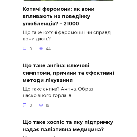
Котячі феромони: як вони
впливають на поведінку
улюбленців? – 21000
Що таке котячі феромони і чи справді
вони діють? –
0
44
Що таке ангіна: ключові
симптоми, причини та ефективні
методи лікування
Що таке ангіна? Ангіна. Образ
наскрізного горла, в
0
19
Що таке хоспіс та яку підтримку
надає паліативна медицина?