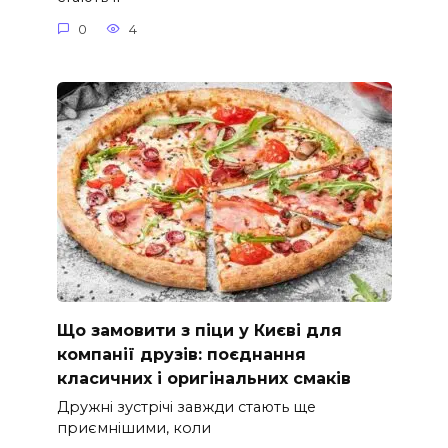
0
4
Що замовити з піци у Києві для
компанії друзів: поєднання
класичних і оригінальних смаків
Дружні зустрічі завжди стають ще
приємнішими, коли