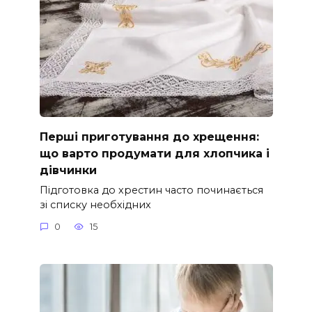
Перші приготування до хрещення:
що варто продумати для хлопчика і
дівчинки
Підготовка до хрестин часто починається
зі списку необхідних
0
15