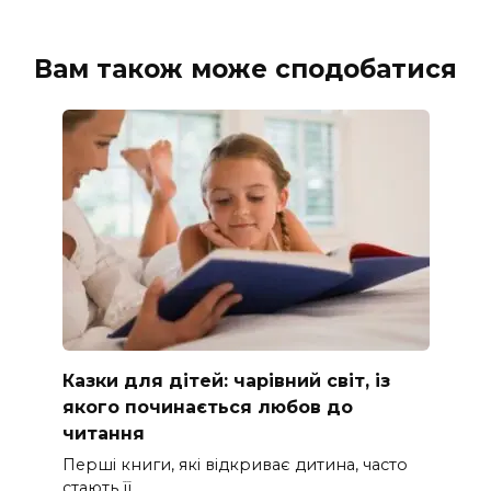
Вам також може сподобатися
Казки для дітей: чарівний світ, із
якого починається любов до
читання
Перші книги, які відкриває дитина, часто
стають її