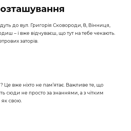
розташування
уть до вул. Григорія Сковороди, 8, Вінниця,
одиш – і вже відчуваєш, що тут на тебе чекають.
метрових заторів.
Це вже ніхто не пам’ятає. Важливе те, що
ять сюди не просто за знаннями, а з чітким
 як свою.