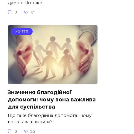
думок Що таке
0
17
ЖИТТЯ
Значення благодійної
допомоги: чому вона важлива
для суспільства
Що таке благодійна допомога і чому
вона така важлива?
0
25