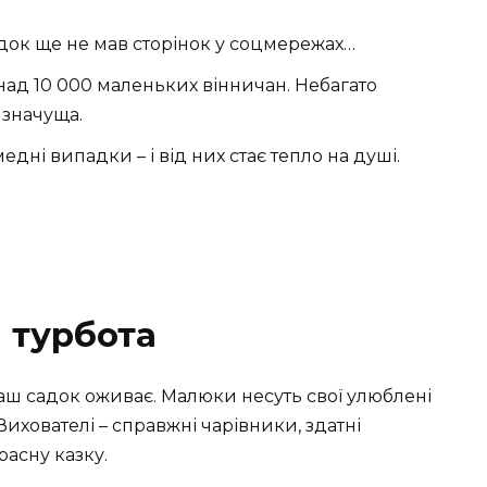
адок ще не мав сторінок у соцмережах…
над 10 000 маленьких вінничан. Небагато
 значуща.
дні випадки – і від них стає тепло на душі.
 турбота
аш садок оживає. Малюки несуть свої улюблені
. Вихователі – справжні чарівники, здатні
асну казку.