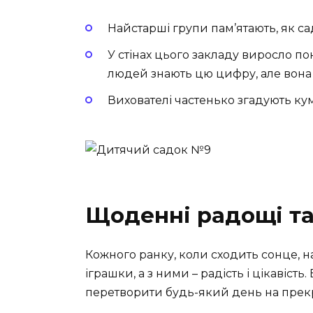
Найстарші групи пам’ятають, як с
У стінах цього закладу виросло по
людей знають цю цифру, але вона
Вихователі частенько згадують куме
Щоденні радощі та
Кожного ранку, коли сходить сонце, н
іграшки, а з ними – радість і цікавість
перетворити будь-який день на прекр