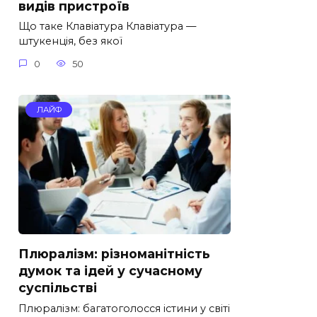
видів пристроїв
Що таке Клавіатура Клавіатура —
штукенція, без якої
0
50
ЛАЙФ
Плюралізм: різноманітність
думок та ідей у сучасному
суспільстві
Плюралізм: багатоголосся істини у світі