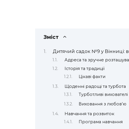
Зміст
Дитячий садок №9 у Вінниці: 
Адреса та зручне розташув
Історія та традиції
Цікаві факти
Щоденні радощі та турбота
Турботливі вихователі
Виховання з любов’ю
Навчання та розвиток
Програма навчання