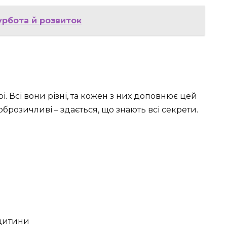
урбота й розвиток
і. Всі вони різні, та кожен з них доповнює цей
оброзичливі – здається, що знають всі секрети.
 дитини