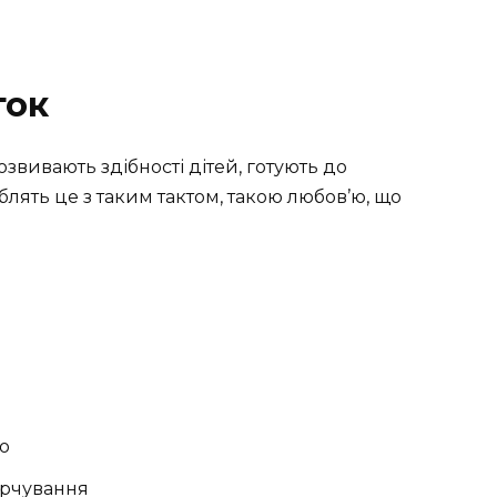
ток
розвивають здібності дітей, готують до
блять це з таким тактом, такою любов’ю, що
ло
арчування