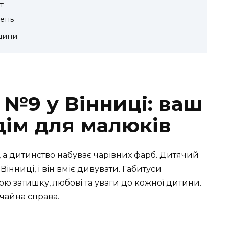
т
ень
дини
 №9 у Вінниці: ваш
дім для малюків
, а дитинство набуває чарівних фарб. Дитячий
інниці, і він вміє дивувати. Габитуси
ю затишку, любові та уваги до кожної дитини.
ичайна справа.