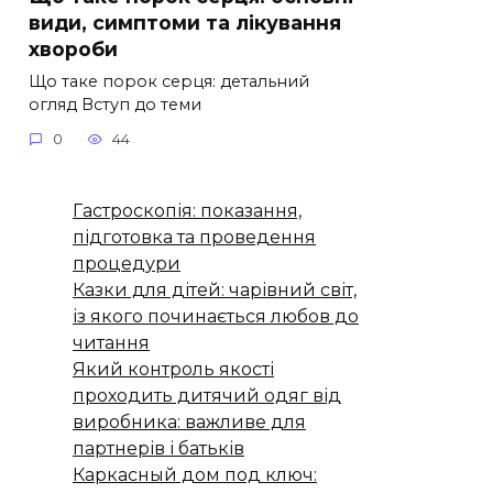
види, симптоми та лікування
хвороби
Що таке порок серця: детальний
огляд Вступ до теми
0
44
Гастроскопія: показання,
підготовка та проведення
процедури
Казки для дітей: чарівний світ,
із якого починається любов до
читання
Який контроль якості
проходить дитячий одяг від
виробника: важливе для
партнерів і батьків
Каркасный дом под ключ: