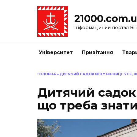
Перейти
до
21000.com.
вмісту
Інформаційний портал Вінн
Університет
Привітання
Твар
ГОЛОВНА
»
ДИТЯЧИЙ САДОК №9 У ВІННИЦІ: УСЕ, 
Дитячий садок 
що треба знат