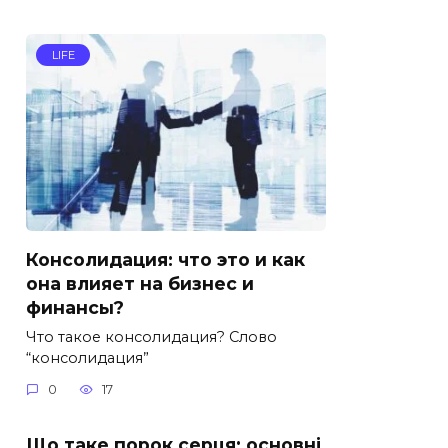
LIFE
Консолидация: что это и как
она влияет на бизнес и
финансы?
Что такое консолидация? Слово
“консолидация”
0
17
Що таке порок серця: основні