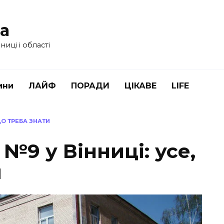
ua
иці і області
ини
ЛАЙФ
ПОРАДИ
ЦІКАВЕ
LIFE
ЩО ТРЕБА ЗНАТИ
№9 у Вінниці: усе,
и