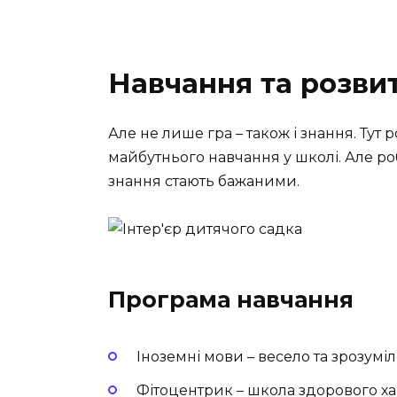
Навчання та розви
Але не лише гра – також і знання. Тут 
майбутнього навчання у школі. Але ро
знання стають бажаними.
Програма навчання
Іноземні мови – весело та зрозумі
Фітоцентрик – школа здорового х