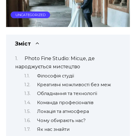
UNCATEGORIZED
Зміст
Photo Fine Studio: Місце, де
народжується мистецтво
Філософія студії
Креативні можливості без меж
Обладнання та технології
Команда професіоналів
Локація та атмосфера
Чому обирають нас?
Як нас знайти