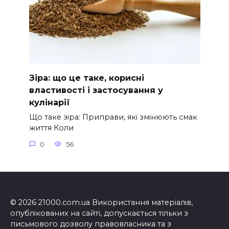
Зіра: що це таке, корисні
властивості і застосування у
кулінарії
Що таке зіра: Приправи, які змінюють смак
життя Коли
0
56
© 2026 21000.com.ua Використання матеріалів,
опублікованих на сайті, допускається тільки з
письмового дозволу правовласника та з