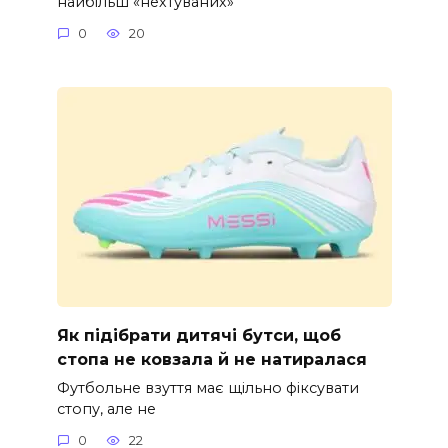
найбільш «нехтуваних»
0
20
Як підібрати дитячі бутси, щоб
стопа не ковзала й не натиралася
Футбольне взуття має щільно фіксувати
стопу, але не
0
22