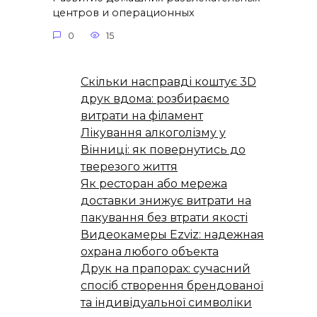
центров и операционных
0
15
Скільки насправді коштує 3D
друк вдома: розбираємо
витрати на філамент
Лікування алкоголізму у
Вінниці: як повернутись до
тверезого життя
Як ресторан або мережа
доставки знижує витрати на
пакування без втрати якості
Видеокамеры Ezviz: надежная
охрана любого объекта
Друк на прапорах: сучасний
спосіб створення брендованої
та індивідуальної символіки