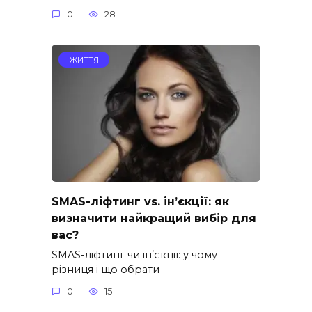
0
28
ЖИТТЯ
SMAS-ліфтинг vs. ін’єкції: як
визначити найкращий вибір для
вас?
SMAS-ліфтинг чи інʼєкції: у чому
різниця і що обрати
0
15