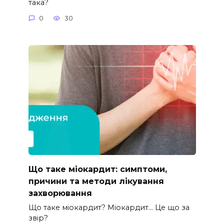
така?
0
30
Що таке міокардит: симптоми,
причини та методи лікування
захворювання
Що таке міокардит? Міокардит… Це що за
звір?