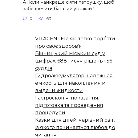
A Коли найкраще сіяти петрушку, щоб
забезпечити багатий урожай?
0
63
VITACENTER: як легко подбати
про своє здоров’я
Вінницький міський суд у
цифрах: 688 тисяч рішень і 56
суддів
Гидроаккумулятор: надежная
емкость для накопления и
выдачи жидкости
Гастроскопія: показання,
підготовка та проведення
процедури
Казки для дітей: чарівний світ,
із якого починається любов до
читання