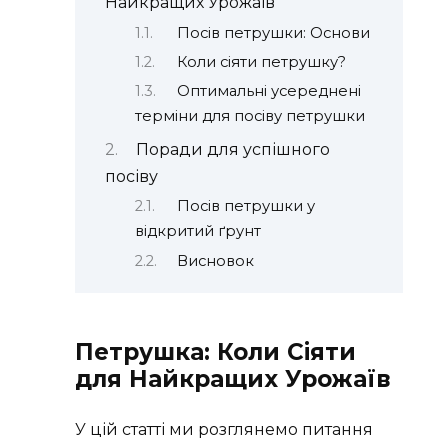
Найкращих Урожаїв
Посів петрушки: Основи
Коли сіяти петрушку?
Оптимальні усереднені
терміни для посіву петрушки
Поради для успішного
посіву
Посів петрушки у
відкритий ґрунт
Висновок
Петрушка: Коли Сіяти
для Найкращих Урожаїв
У цій статті ми розглянемо питання