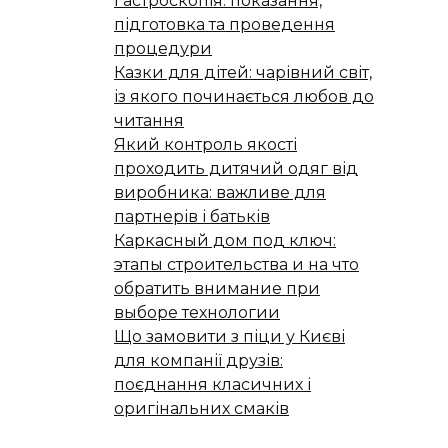
Гастроскопія: показання,
підготовка та проведення
процедури
Казки для дітей: чарівний світ,
із якого починається любов до
читання
Який контроль якості
проходить дитячий одяг від
виробника: важливе для
партнерів і батьків
Каркасный дом под ключ:
этапы строительства и на что
обратить внимание при
выборе технологии
Що замовити з піци у Києві
для компанії друзів:
поєднання класичних і
оригінальних смаків