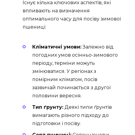
Існує кілька ключових аспектів, які
впливають на визначення
оптимального часу для посіву зимової
пшениці:
Кліматичні умови:
Залежно від
погодних умов осінньо-зимового
періоду, терміни можуть
змінюватися. У регіонах з
помірним кліматом, посів
зазвичай починається з другої
половини вересня.
Тип ґрунту:
Деякі типи ґрунтів
вимагають різного підходу до
підготовки і посіву.
Сорт пшениці:
Селекціонери