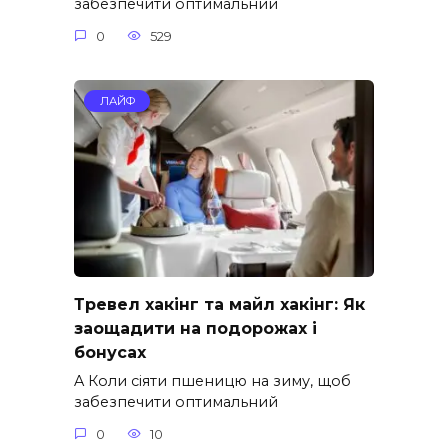
забезпечити оптимальний
0
529
ЛАЙФ
Тревел хакінг та майл хакінг: Як
заощадити на подорожах і
бонусах
A Коли сіяти пшеницю на зиму, щоб
забезпечити оптимальний
0
10