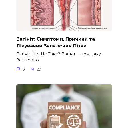
Вагініт: Симптоми, Причини та
Лікування Запалення Піхви
Вагініт: Що Це Таке? Вагініт — тема, яку
багато хто
0
29