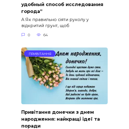
удобный способ исследования
города”
A Як правильно сіяти руколу у
відкритий грунт, щоб
0
64
ПРИВІТАННЯ
Привітання донечки з днем
народження: найкращі ідеї та
поради