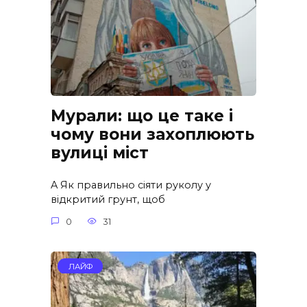
Мурали: що це таке і
чому вони захоплюють
вулиці міст
A Як правильно сіяти руколу у
відкритий грунт, щоб
0
31
ЛАЙФ