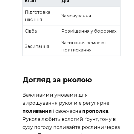
Етап
Дія
Підготовка
Замочування
насіння
Сівба
Розміщення у борознах
Засипання землею і
Засипання
притискання
Догляд за рколою
Важливими умовами для
вирощування руколи є регулярне
поливання
і своєчасна
прополка
.
Рукола любить вологий ґрунт, тому в
суху погоду поливайте рослини через