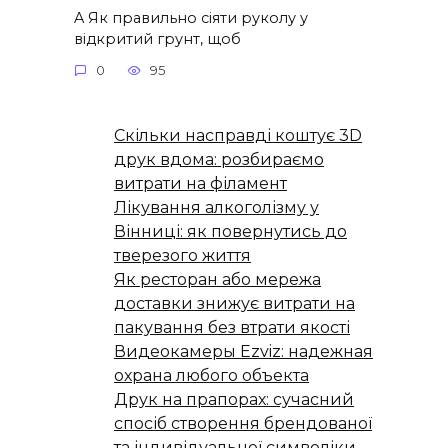
A Як правильно сіяти руколу у
відкритий грунт, щоб
0
95
Скільки насправді коштує 3D
друк вдома: розбираємо
витрати на філамент
Лікування алкоголізму у
Вінниці: як повернутись до
тверезого життя
Як ресторан або мережа
доставки знижує витрати на
пакування без втрати якості
Видеокамеры Ezviz: надежная
охрана любого объекта
Друк на прапорах: сучасний
спосіб створення брендованої
та індивідуальної символіки