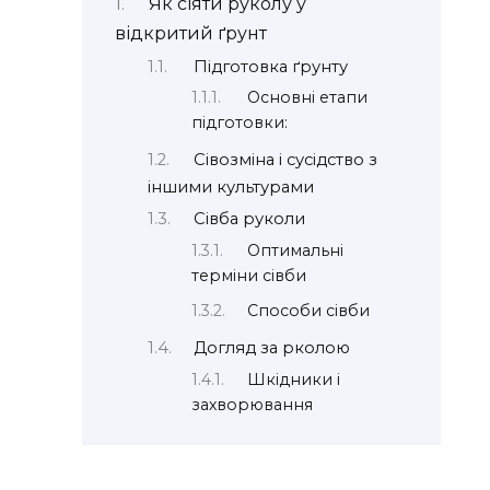
Як сіяти руколу у
відкритий ґрунт
Підготовка ґрунту
Основні етапи
підготовки:
Сівозміна і сусідство з
іншими культурами
Сівба руколи
Оптимальні
терміни сівби
Способи сівби
Догляд за рколою
Шкідники і
захворювання