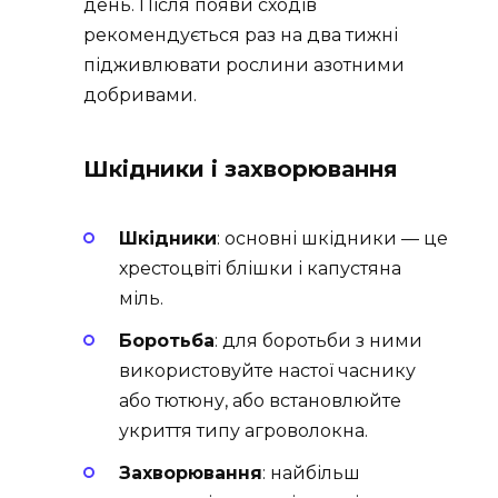
день. Після появи сходів
рекомендується раз на два тижні
підживлювати рослини азотними
добривами.
Шкідники і захворювання
Шкідники
: основні шкідники — це
хрестоцвіті блішки і капустяна
міль.
Боротьба
: для боротьби з ними
використовуйте настої часнику
або тютюну, або встановлюйте
укриття типу агроволокна.
Захворювання
: найбільш