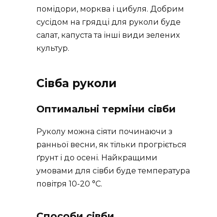
помідори, морква і цибуля. Добрим
сусідом на грядці для руколи буде
салат, капуста та інші види зелених
культур.
Сівба руколи
Оптимальні терміни сівби
Руколу можна сіяти починаючи з
ранньої весни, як тільки прогріється
ґрунт і до осені. Найкращими
умовами для сівби буде температура
повітря 10-20 °C.
Способи сівби