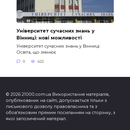
Університет сучасних знань у
Вінниці: нові можливості
Університет сучасних знань у Вінниці:
Освіта, що змінює
0
422
© 2026 21000.com.ua Використання матеріалів,
опублікованих на сайті, допускається тільки з
письмового дозволу правовласника та з
обов'язковим прямим посиланням на сторінку, з
якої запозичений матеріал.