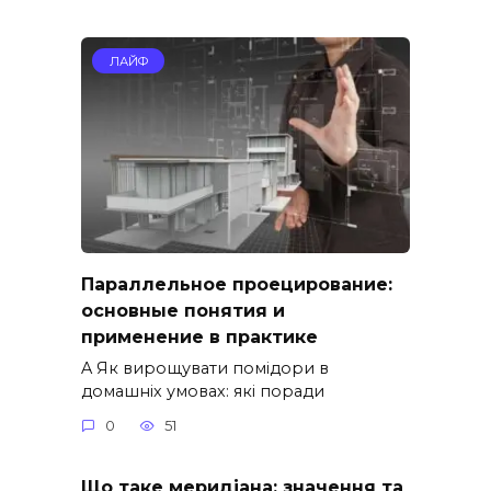
ЛАЙФ
Параллельное проецирование:
основные понятия и
применение в практике
A Як вирощувати помідори в
домашніх умовах: які поради
0
51
Що таке меридіана: значення та