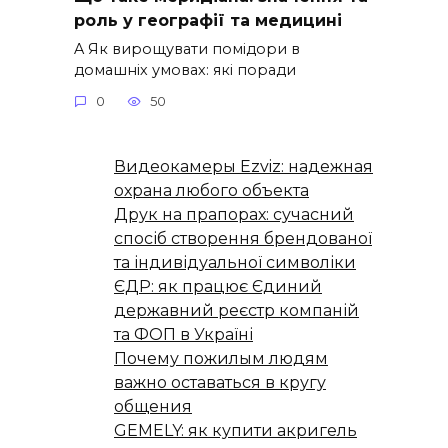
роль у географії та медицині
A Як вирощувати помідори в
домашніх умовах: які поради
0
50
Видеокамеры Ezviz: надежная
охрана любого объекта
Друк на прапорах: сучасний
спосіб створення брендованої
та індивідуальної символіки
ЄДР: як працює Єдиний
державний реєстр компаній
та ФОП в Україні
Почему пожилым людям
важно оставаться в кругу
общения
GEMELY: як купити акригель