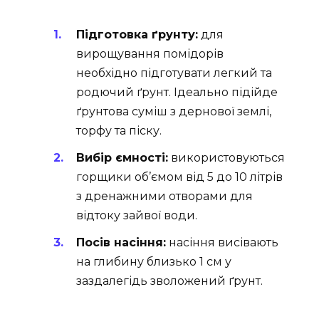
Підготовка ґрунту:
для
вирощування помідорів
необхідно підготувати легкий та
родючий ґрунт. Ідеально підійде
ґрунтова суміш з дернової землі,
торфу та піску.
Вибір ємності:
використовуються
горщики об’ємом від 5 до 10 літрів
з дренажними отворами для
відтоку зайвої води.
Посів насіння:
насіння висівають
на глибину близько 1 см у
заздалегідь зволожений ґрунт.