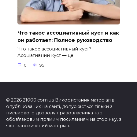
Что такое ассоциативный куст и как
он работает: Полное руководство
Что такое ассоциативный куст?
Асоціативний куст — це
0
95
© 2026 21000.com.ua Використання матеріалів,
опублікованих на сайті, допускається тільки з
письмового дозволу правовласника та з
обов'язковим прямим посиланням на сторінку, з
якої запозичений матеріал.