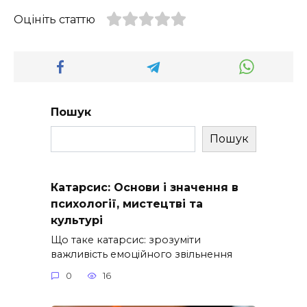
Оцініть статтю
Пошук
Пошук
Катарсис: Основи і значення в
психології, мистецтві та
культурі
Що таке катарсис: зрозуміти
важливість емоційного звільнення
0
16