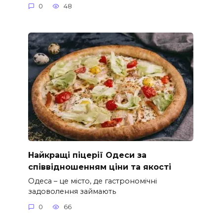
0
48
Найкращі піцерії Одеси за
співвідношенням ціни та якості
Одеса – це місто, де гастрономічні
задоволення займають
0
66