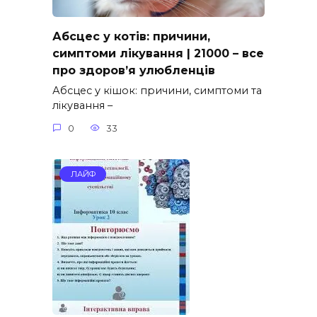
Абсцес у котів: причини,
симптоми лікування | 21000 – все
про здоров’я улюбленців
Абсцес у кішок: причини, симптоми та
лікування –
0
33
ЛАЙФ