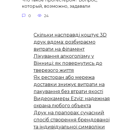
Что такое прогестерон? Вопрос,
который, возможно, задавали
0
24
Скільки насправді коштує 3D
друк вдома: розбираємо
витрати на філамент
Лікування алкоголізму у
Вінниці: як повернутись до
тверезого життя
Як ресторан або мережа
доставки знижує витрати на
пакування без втрати якості
Видеокамеры Ezviz: надежная
охрана любого объекта
Друк на прапорах: сучасний
спосіб створення брендованої
та індивідуальної символіки