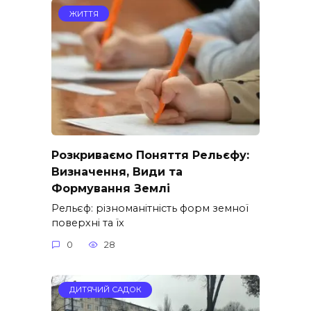
ЖИТТЯ
Розкриваємо Поняття Рельєфу:
Визначення, Види та
Формування Землі
Рельєф: різноманітність форм земної
поверхні та їх
0
28
ДИТЯЧИЙ САДОК