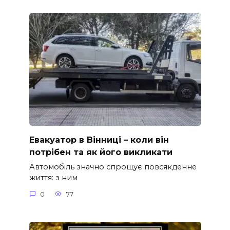
Евакуатор в Вінниці – коли він
потрібен та як його викликати
Автомобіль значно спрощує повсякденне
життя: з ним
0
77