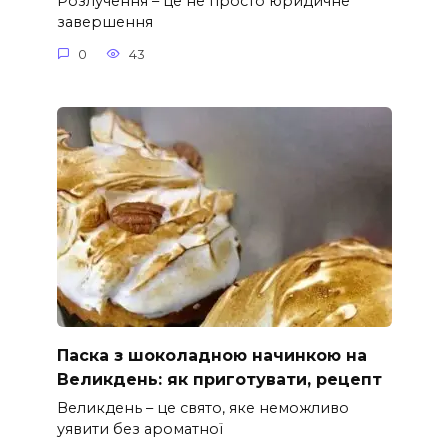
Розлучення – це не просто юридичне
завершення
0
43
Паска з шоколадною начинкою на
Великдень: як приготувати, рецепт
Великдень – це свято, яке неможливо
уявити без ароматної