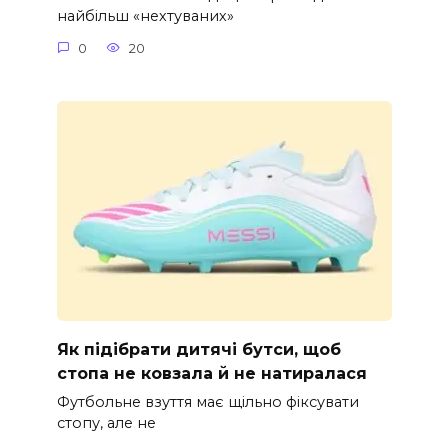
найбільш «нехтуваних»
0
20
Як підібрати дитячі бутси, щоб
стопа не ковзала й не натиралася
Футбольне взуття має щільно фіксувати
стопу, але не