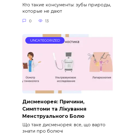
Кто такие консументы: зубы природы,
которые не дают
0
13
UNCATEGORIZED
Дисменорея: Причини,
Симптоми та Лікування
Менструального Болю
Що таке дисменорея: все, що варто
знати про болючі