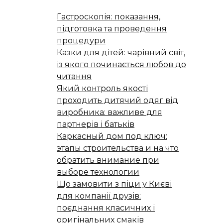
Гастроскопія: показання,
підготовка та проведення
процедури
Казки для дітей: чарівний світ,
із якого починається любов до
читання
Який контроль якості
проходить дитячий одяг від
виробника: важливе для
партнерів і батьків
Каркасный дом под ключ:
этапы строительства и на что
обратить внимание при
выборе технологии
Що замовити з піци у Києві
для компанії друзів:
поєднання класичних і
оригінальних смаків