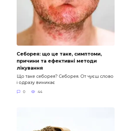
Себорея: що це таке, симптоми,
причини та ефективні методи
лікування
Що таке себорея? Себорея. От чуєш слово
і одразу виникає
0
44