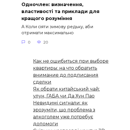
Одночлен: визначення,
властивості та приклади для
кращого розуміння
A Коли сіяти зимову редьку, аби
отримати максимально
0
20
Как не ошибиться при выборе
квартиры: на что обратить
внимание до подписания
сделки
Як обрати китайський чай:
улун, ГАБА чи Да Хун Пао
Невидимі сигнали: як
зрозуміти, що проблема з
алкоголем уже потребує
допомоги