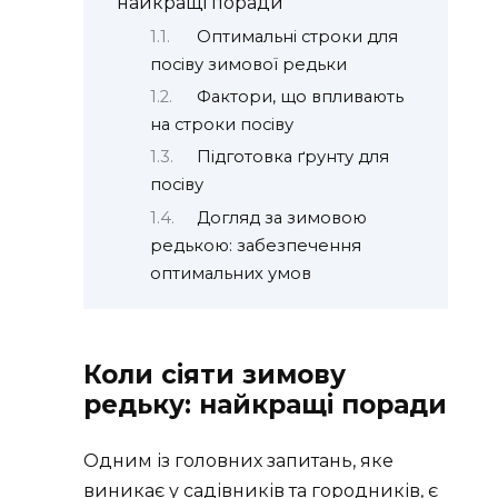
найкращі поради
Оптимальні строки для
посіву зимової редьки
Фактори, що впливають
на строки посіву
Підготовка ґрунту для
посіву
Догляд за зимовою
редькою: забезпечення
оптимальних умов
Коли сіяти зимову
редьку: найкращі поради
Одним із головних запитань, яке
виникає у садівників та городників, є