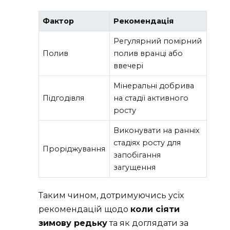
Фактор
Рекомендація
Регулярний помірний
Полив
полив вранці або
ввечері
Мінеральні добрива
Підгодівля
на стадії активного
росту
Виконувати на ранніх
стадіях росту для
Проріджування
запобігання
загущення
Таким чином, дотримуючись усіх
рекомендацій щодо
коли сіяти
зимову редьку
та як доглядати за