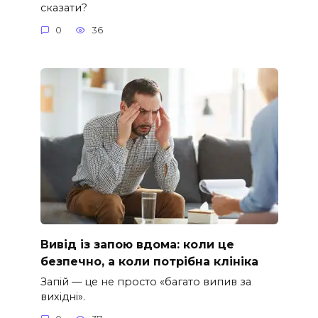
сказати?
0
36
Вивід із запою вдома: коли це
безпечно, а коли потрібна клініка
Запій — це не просто «багато випив за
вихідні».