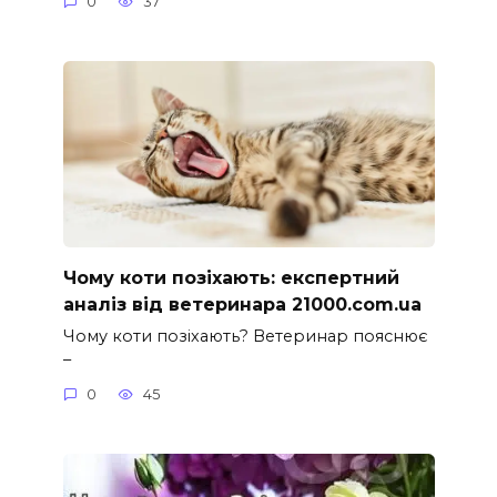
0
37
Чому коти позіхають: експертний
аналіз від ветеринара 21000.com.ua
Чому коти позіхають? Ветеринар пояснює
–
0
45