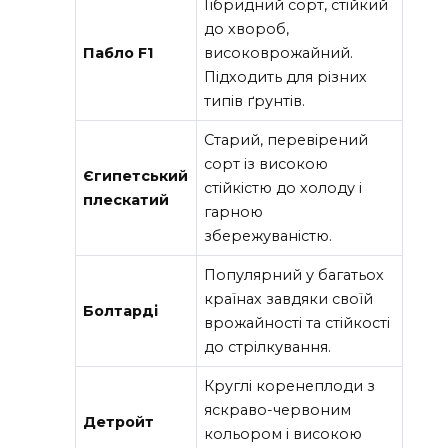
Гібридний сорт, стійкий
до хвороб,
Пабло F1
високоврожайний.
Підходить для різних
типів ґрунтів.
Старий, перевірений
сорт із високою
Єгипетський
стійкістю до холоду і
плескатий
гарною
збережуваністю.
Популярний у багатьох
країнах завдяки своїй
Болтарді
врожайності та стійкості
до стрілкування.
Круглі коренеплоди з
яскраво-червоним
Детройт
кольором і високою