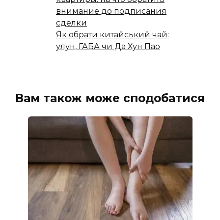
внимание до подписания
сделки
Як обрати китайський чай:
улун, ГАБА чи Да Хун Пао
Вам також може сподобатися