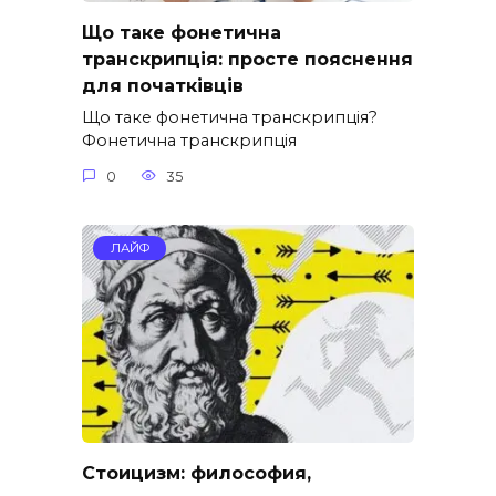
Що таке фонетична
транскрипція: просте пояснення
для початківців
Що таке фонетична транскрипція?
Фонетична транскрипція
0
35
ЛАЙФ
Стоицизм: философия,