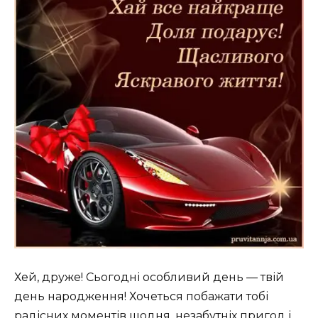
Хей, друже! Сьогодні особливий день — твій
день народження! Хочеться побажати тобі
радісних моментів щодня, незабутніх пригод і