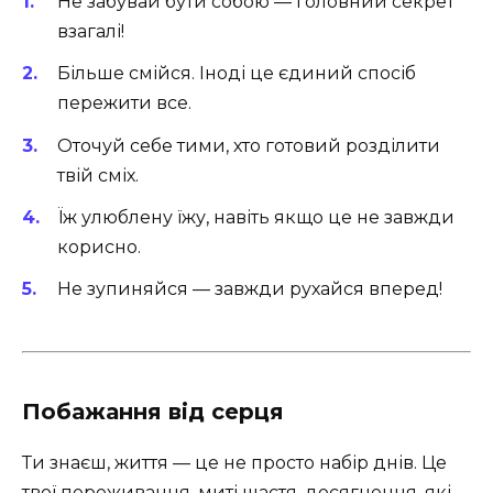
Не забувай бути собою — головний секрет
взагалі!
Більше смійся. Іноді це єдиний спосіб
пережити все.
Оточуй себе тими, хто готовий розділити
твій сміх.
Їж улюблену їжу, навіть якщо це не завжди
корисно.
Не зупиняйся — завжди рухайся вперед!
Побажання від серця
Ти знаєш, життя — це не просто набір днів. Це
твої переживання, миті щастя, досягнення, які