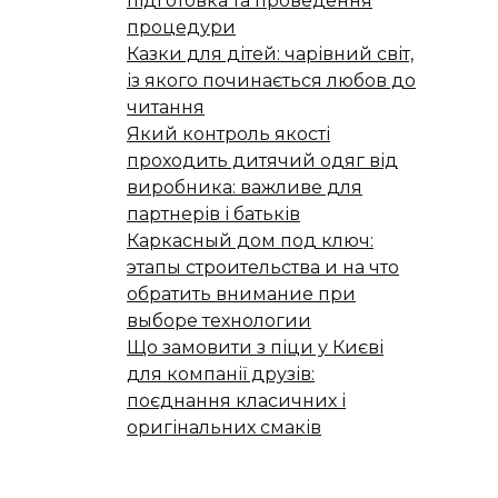
підготовка та проведення
процедури
Казки для дітей: чарівний світ,
із якого починається любов до
читання
Який контроль якості
проходить дитячий одяг від
виробника: важливе для
партнерів і батьків
Каркасный дом под ключ:
этапы строительства и на что
обратить внимание при
выборе технологии
Що замовити з піци у Києві
для компанії друзів:
поєднання класичних і
оригінальних смаків